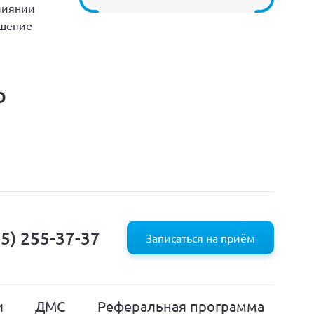
лиянии
ешение
о
95) 255-37-37
Записаться на приём
и
ДМС
Реферальная программа