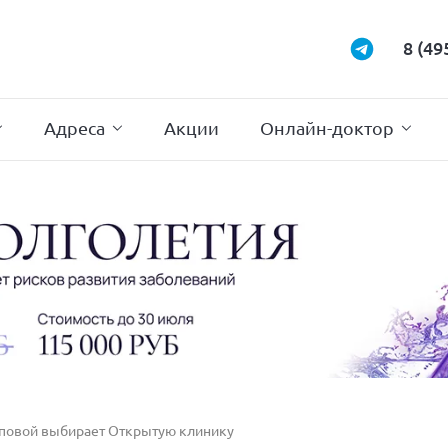
Маммология
Подиатрия
8 (49
Неврология
Проктология
Нейрохирургия
Психотерапи
Адреса
Акции
Онлайн-доктор
повой выбирает Открытую клинику