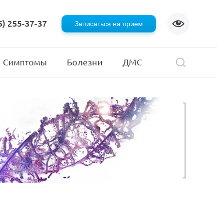
Флебология
5) 255-37-37
Записаться на прием
Хирургия
я
Эндокринология
Симптомы
Болезни
ДМС