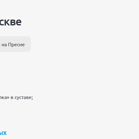
скве
 на Пресне
ка» в суставе;
ых