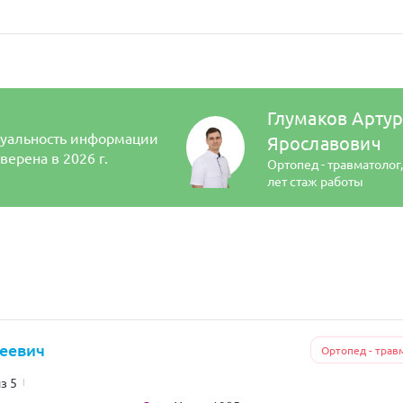
Глумаков Арту
уальность информации
Ярославович
верена в 2026 г.
Ортопед - травматолог
лет стаж работы
геевич
Ортопед - трав
из 5