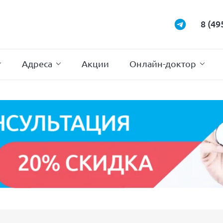
Маммология
Подиатрия
8 (49
Неврология
Проктология
Нейрохирургия
Психотерапи
Адреса
Акции
Онлайн-доктор