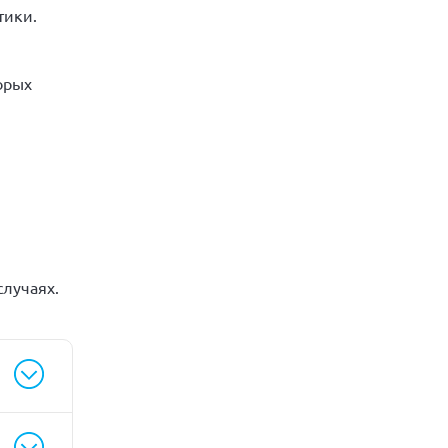
тики.
орых
случаях.