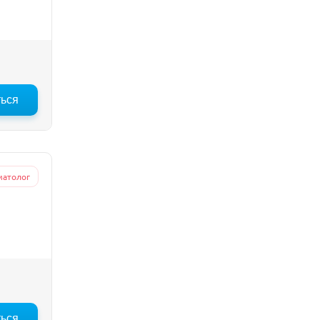
ться
матолог
ться