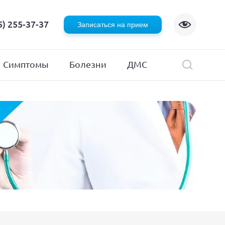
Флебология
5) 255-37-37
Записаться на прием
Хирургия
я
Эндокринология
Симптомы
Болезни
ДМС