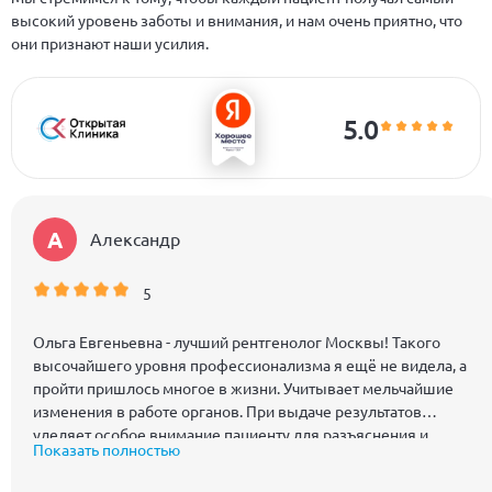
высокий уровень заботы и внимания, и нам очень приятно, что
они признают наши усилия.
5.0
А
Александр
5
Ольга Евгеньевна - лучший рентгенолог Москвы! Такого
высочайшего уровня профессионализма я ещё не видела, а
пройти пришлось многое в жизни. Учитывает мельчайшие
изменения в работе органов. При выдаче результатов
уделяет особое внимание пациенту для разъяснения и
Показать полностью
ответов на вопросы. В личной беседе очень доброжелательна
и приятна в общении. У меня сложилось впечатление, что