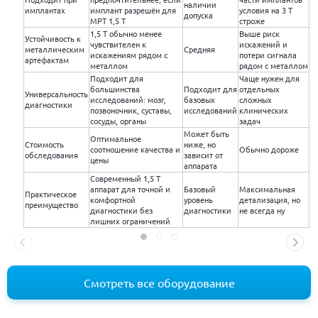
наличии
имплантах
имплант разрешён для
условия на 3 Т
допуска
МРТ 1,5 Т
строже
1,5 Т обычно менее
Выше риск
Устойчивость к
чувствителен к
искажений и
металлическим
Средняя
искажениям рядом с
потери сигнала
артефактам
металлом
рядом с металлом
Подходит для
Чаще нужен для
большинства
Подходит для
отдельных
Универсальность
исследований: мозг,
базовых
сложных
диагностики
позвоночник, суставы,
исследований
клинических
сосуды, органы
задач
Может быть
Оптимальное
Стоимость
ниже, но
соотношение качества и
Обычно дороже
обследования
зависит от
цены
аппарата
Современный 1,5 Т
аппарат для точной и
Базовый
Максимальная
Практическое
комфортной
уровень
детализация, но
преимущество
диагностики без
диагностики
не всегда ну
лишних ограничений
Смотреть все оборудование