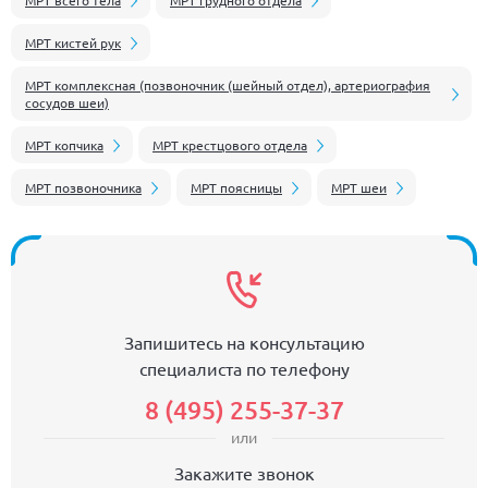
МРТ всего тела
МРТ грудного отдела
МРТ кистей рук
МРТ комплексная (позвоночник (шейный отдел), артериография
сосудов шеи)
МРТ копчика
МРТ крестцового отдела
МРТ позвоночника
МРТ поясницы
МРТ шеи
Запишитесь на консультацию
специалиста по телефону
8 (495) 255-37-37
или
Закажите звонок