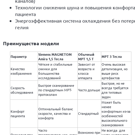
каналов)
Технологии снижения шума и повышения комфорт
пациента
Энергоэффективная система охлаждения без потер
гелия
Преимущества модели
Siemens MAGNETOM
Обычный
Параметр
МРТ 3 Тесла
Amira 1,5 Тесла
МРТ 1,5 Т
Чёткие и стабильные
Зависит от
Очень высокая
Качество
снимки для
возраста и
детализация, но
изображения
большинства
класса
выше риск
исследований
аппарата
артефактов
Быстрое, но не
Быстрое сканирование
Скорость
всегда требуется
по стандартным МРТ-
Часто дольше
обследования
для типовых
протоколам
задач
Может быть
менее
Оптимальный баланс
Комфорт
комфортным из-за
скорости, качества и
Стандартный
пациента
особенностей
комфорта
высокопольного
сканирования
Часто
Не всегда: для
Возможно при
Подходит при
предпочтительнее, если
части имплантов