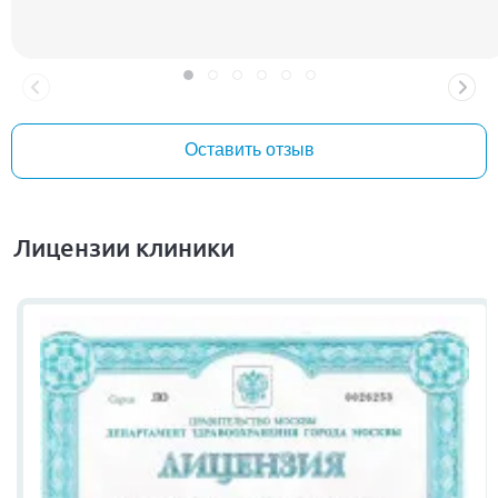
знаю и хорошо общаюсь с ней уже много лет, хотя это была
первая встреча. В способностях тонкого психолога ей тоже не
откажешь. Свой сложный случай аномалии могу доверить
только ей. И всем рекомендую этого доктора от Бога! Ольге
Евгеньевне Куликовой крепкого здоровья и благополучия! С
праздником, днем медицинского работника!!!
Оставить отзыв
Лицензии клиники