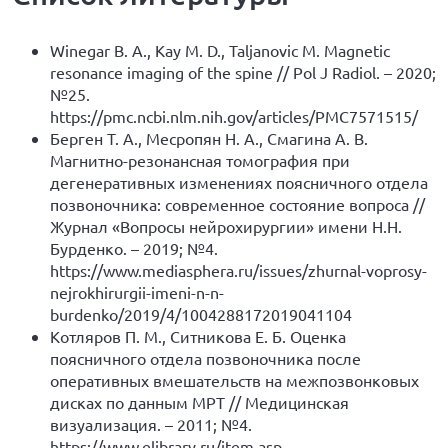
Winegar B. A., Kay M. D., Taljanovic M. Magnetic
resonance imaging of the spine // Pol J Radiol. – 2020;
№25.
https://pmc.ncbi.nlm.nih.gov/articles/PMC7571515/
Берген Т. А., Месропян Н. А., Смагина А. В.
Магнитно-резонансная томография при
дегенеративных изменениях поясничного отдела
позвоночника: современное состояние вопроса //
Журнал «Вопросы нейрохирургии» имени Н.Н.
Бурденко. – 2019; №4.
https://www.mediasphera.ru/issues/zhurnal-voprosy-
nejrokhirurgii-imeni-n-n-
burdenko/2019/4/1004288172019041104
Котляров П. М., Ситникова Е. Б. Оценка
поясничного отдела позвоночника после
оперативных вмешательств на межпозвонковых
дисках по данным МРТ // Медицинская
визуализация. – 2011; №4.
https://www.elibrary.ru/item.asp