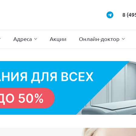
Маммология
Подиатрия
8 (49
Неврология
Проктология
Нейрохирургия
Психотерапи
Адреса
Акции
Онлайн-доктор