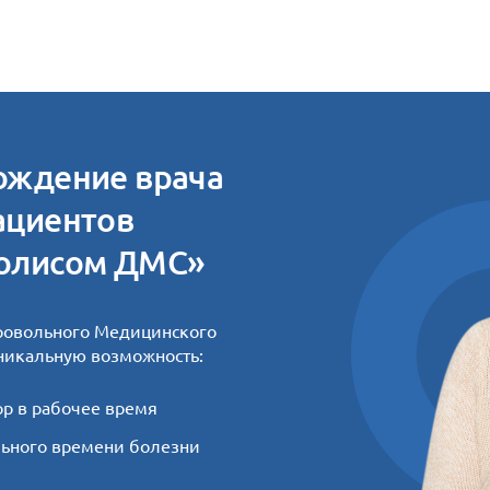
ождение врача
ациентов
полисом ДМС»
ровольного Медицинского
уникальную возможность:
pp в рабочее время
льного времени болезни