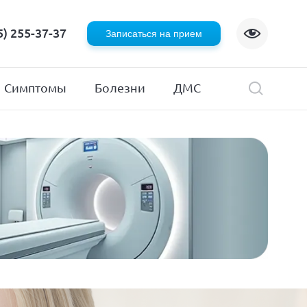
Флебология
5) 255-37-37
Записаться на прием
Хирургия
я
Эндокринология
Симптомы
Болезни
ДМС