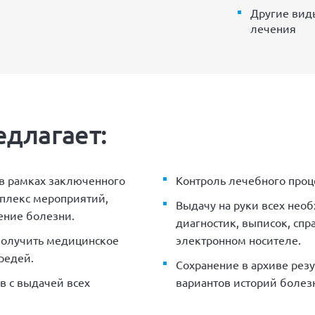
Другие вид
лечения
едлагает:
в рамках заключенного
Контроль лечебного проц
мплекс мероприятий,
Выдачу на руки всех нео
ение болезни.
диагностик, выписок, сп
получить медицинское
электронном носителе.
редей.
Сохранение в архиве рез
в с выдачей всех
вариантов историй болез