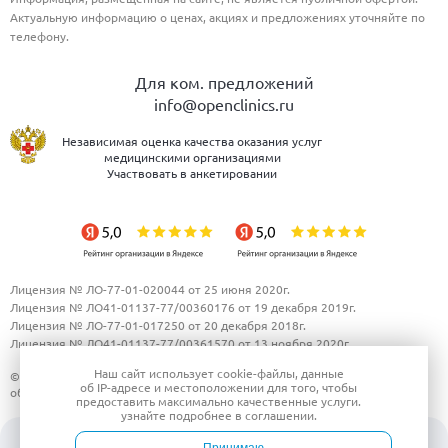
Актуальную информацию о ценах, акциях и предложениях уточняйте по
телефону.
Для ком. предложений
info@openclinics.ru
Независимая оценка качества оказания услуг
медицинскими организациями
Участвовать в анкетировании
Лицензия № ЛО-77-01-020044 от 25 июня 2020г.
Лицензия № ЛО41-01137-77/00360176 от 19 декабря 2019г.
Лицензия № ЛО-77-01-017250 от 20 декабря 2018г.
Лицензия № ЛО41-01137-77/00361570 от 13 ноября 2020г.
Наш сайт использует
cookie-файлы
, данные
© 2010-2026 "Открытая Клиника". Все права защищены.
Политика в
об IP-адресе
и местоположении для того, чтобы
области обработки и защиты персональных данных.
предоставить максимально качественные услуги.
узнайте подробнее в
соглашении
.
ООО "Открытая клиника"
ОБЩЕСТВО С ОГРАНИЧЕННОЙ ОТВЕТСТВЕННОСТЬЮ "ОТКРЫТАЯ