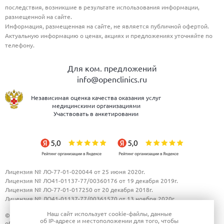
последствия, возникшие в результате использования информации,
размещенной на сайте.
Информация, размещенная на сайте, не является публичной офертой.
Актуальную информацию о ценах, акциях и предложениях уточняйте по
телефону.
Для ком. предложений
info@openclinics.ru
Независимая оценка качества оказания услуг
медицинскими организациями
Участвовать в анкетировании
Лицензия № ЛО-77-01-020044 от 25 июня 2020г.
Лицензия № ЛО41-01137-77/00360176 от 19 декабря 2019г.
Лицензия № ЛО-77-01-017250 от 20 декабря 2018г.
Лицензия № ЛО41-01137-77/00361570 от 13 ноября 2020г.
Наш сайт использует
cookie-файлы
, данные
© 2010-2026 "Открытая Клиника". Все права защищены.
Политика в
об IP-адресе
и местоположении для того, чтобы
области обработки и защиты персональных данных.