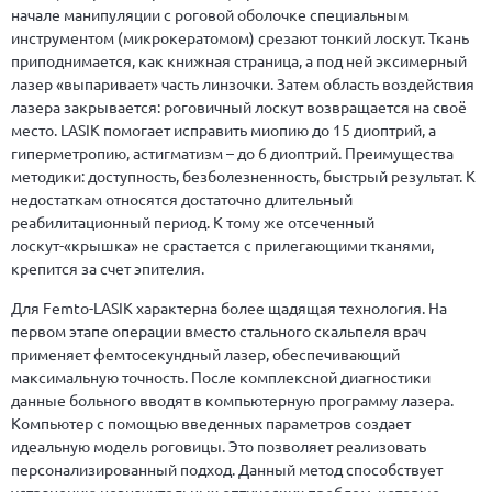
начале манипуляции с роговой оболочке специальным
инструментом (микрокератомом) срезают тонкий лоскут. Ткань
приподнимается, как книжная страница, а под ней эксимерный
лазер «выпаривает» часть линзочки. Затем область воздействия
лазера закрывается: роговичный лоскут возвращается на своё
место. LASIK помогает исправить миопию до 15 диоптрий, а
гиперметропию, астигматизм – до 6 диоптрий. Преимущества
методики: доступность, безболезненность, быстрый результат. К
недостаткам относятся достаточно длительный
реабилитационный период. К тому же отсеченный
лоскут-«крышка» не срастается с прилегающими тканями,
крепится за счет эпителия.
Для Femto-LASIK характерна более щадящая технология. На
первом этапе операции вместо стального скальпеля врач
применяет фемтосекундный лазер, обеспечивающий
максимальную точность. После комплексной диагностики
данные больного вводят в компьютерную программу лазера.
Компьютер с помощью введенных параметров создает
идеальную модель роговицы. Это позволяет реализовать
персонализированный подход. Данный метод способствует
устранению незначительных оптических проблем, которые