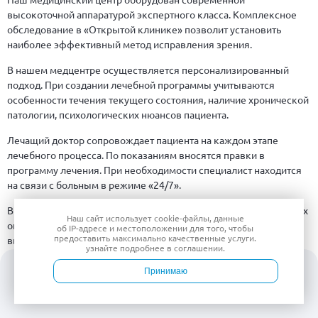
высокоточной аппаратурой экспертного класса. Комплексное
обследование в «Открытой клинике» позволит установить
наиболее эффективный метод исправления зрения.
В нашем медцентре осуществляется персонализированный
подход. При создании лечебной программы учитываются
особенности течения текущего состояния, наличие хронической
патологии, психологических нюансов пациента.
Лечащий доктор сопровождает пациента на каждом этапе
лечебного процесса. По показаниям вносятся правки в
программу лечения. При необходимости специалист находится
на связи с больным в режиме «24/7».
В «Открытой клинике» возможно выполнение малоинвазивных
Наш сайт использует
cookie-файлы
, данные
операций. Медицинский центр для этого оснащен
об IP-адресе
и местоположении для того, чтобы
предоставить максимально качественные услуги.
высококлассным оборудованием от мировых лидеров
узнайте подробнее в
соглашении
.
производства медтехники.
Принимаю
Наши специалисты
Войти
Врачи
Услуги
Контакты
Запись