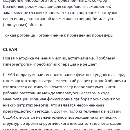
ощущение инородного тела, болезненный дискомфорт.
Врачебные рекомендации для скорейшего заживления:
закапывание глазных капель, отказ от спортивных нагрузок,
нанесения декоративной косметики на периорбитальную
(вокруг глаз) область.
Тонкая роговица – ограничение к проведению процедуры.
CLEAR
Новая методика лечения миопии, астигматизма. Проблему
гиперметропии, пресбиопии операция не решает.
CLEAR подразумевает использование фемтосекундного лазера,
с помощью которого через маленький разрез роговой оболочки
извлекается лентикула. Фемтолазер позволяет уменьшить
рабочее расстояние между аппаратурой и глазом в ходе
манипуляции. Мощная фокусировка прибора происходит при
низких затратах энергии, что является несомненным
преимуществом метода. К другим положительным качествам
CLEAR относится незначительное повреждение оптических
структур во время хирургического вмешательства. Благодаря
максимально благоприятному этапу восстановления человек