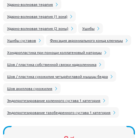
Ударно-волновая терапия
Ударно-волновая терапия (1 зона)
Ударно-волновая терапия (2 зоны)
Ушибы
Ушибы суставов
Фиксация акромиального конца ключицы
Хондропластика при помощи коллагеновый матрицы
Шов / пластика собственной связки надколенника
Шов / пластика сухожилия четырёхглавой мышцы бедра
Шов ахиллова сухожилия
Эндопротезирование коленного сустава 1 категория
Эндопротезирование тазобедренного сустава 1 категория