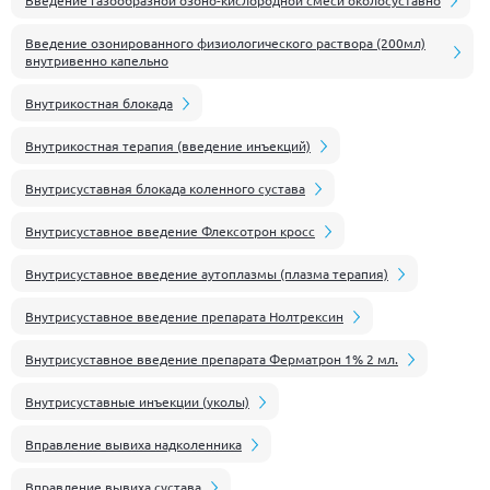
Введение озонированного физиологического раствора (200мл)
внутривенно капельно
Внутрикостная блокада
Внутрикостная терапия (введение инъекций)
Внутрисуставная блокада коленного сустава
Внутрисуставное введение Флексотрон кросс
Внутрисуставное введение аутоплазмы (плазма терапия)
Внутрисуставное введение препарата Нолтрексин
Внутрисуставное введение препарата Ферматрон 1% 2 мл.
Внутрисуставные инъекции (уколы)
Вправление вывиха надколенника
Вправление вывиха сустава