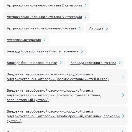
Артроскопия коленного сустава 2 категории
Артроскопия коленного сустава 3 категории
Артроскопия мениска коленного сустава
Атродез
Аутоплазмотерапия
Блокада (обезболивание) места перелома
Блокада боли в позвоночнике
Блокада коленного сустава
Введение газообразной озоно-кислородной смеси
внутрисуставно 1 категории (мелкие суставы кистей и стоп)
Введение газообразной озоно-кислородной смеси
внутрисуставно 2 категории (локтевой, лучезапястный,
голеностопный суставы)
Введение газообразной озоно-кислородной смеси
внутрисуставно 3 категории (тазобедренный, коленный, плечевой
суставы)
Введение газообразной озоно-кислородной смеси околосуставно