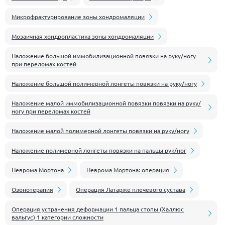
Микрофрактурирование зоны хондромаляции
Мозаичная хондропластика зоны хондромаляции
Наложение большой иммобилизационной повязки на руку/ногу
при переломах костей
Наложение большой полимерной лонгеты повязки на руку/ногу
Наложение малой иммобилизационной повязки повязки на руку/
ногу при переломах костей
Наложение малой полимерной лонгеты повязки на руку/ногу
Наложение полимерной лонгеты повязки на пальцы рук/ног
Неврома Мортона
Неврома Мортона: операция
Озонотерапия
Операция Латарже плечевого сустава
Операция устранения деформации 1 пальца стопы (Халлюс
вальгус) 1 категории сложности