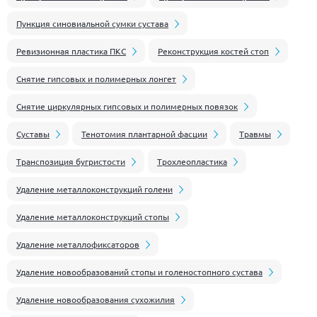
Пункция синовиальной сумки сустава
Ревизионная пластика ПКС
Реконструкция костей стоп
Снятие гипсовых и полимерных лонгет
Снятие циркулярных гипсовых и полимерных повязок
Суставы
Тенотомия плантарной фасции
Травмы
Транспозиция бугристости
Трохлеопластика
Удаление металлоконструкций голени
Удаление металлоконструкций стопы
Удаление металлофиксаторов
Удаление новообразований стопы и голеностопного сустава
Удаление новообразования сухожилия