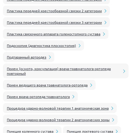
Пластика передней крестообразной связки 2 категории
Пластика передней крестообразной связки 3 категории
Пластика связочного аппарата голеностопного сустава
Подоскопия (диагностика плоскостопия)
Подтаранный артродез
Прием (осмотр, консультация) врача-травматолога-ортопеда
повторный
Прием ведущего врача травматолога-ортопеда
Прием врача ортопеда травматолога
Процедура ударно-волновой терапии 1 анатомическая зона
Процедура ударно-волновой терапии 2 анатомических зоны
Пункция коленного сустава
Пункция локтевого сустава