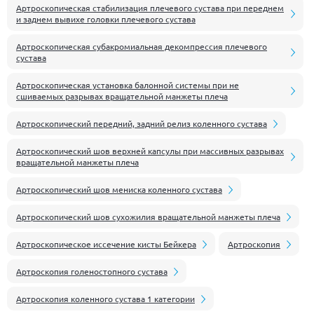
Артроскопическая стабилизация плечевого сустава при переднем
и заднем вывихе головки плечевого сустава
Артроскопическая субакромиальная декомпрессия плечевого
сустава
Артроскопическая установка балонной системы при не
сшиваемых разрывах вращательной манжеты плеча
Артроскопический передний, задний релиз коленного сустава
Артроскопический шов верхней капсулы при массивных разрывах
вращательной манжеты плеча
Артроскопический шов мениска коленного сустава
Артроскопический шов сухожилия вращательной манжеты плеча
Артроскопическое иссечение кисты Бейкера
Артроскопия
Артроскопия голеностопного сустава
Артроскопия коленного сустава 1 категории