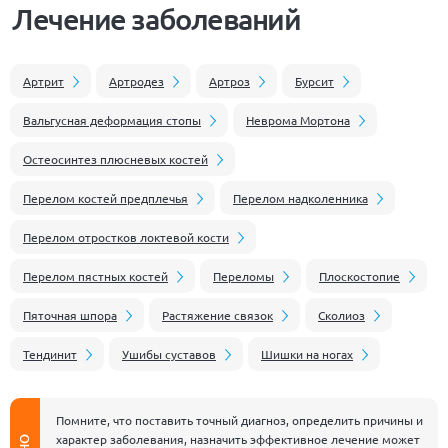
Лечение заболеваний
Артрит
Артродез
Артроз
Бурсит
Вальгусная деформация стопы
Неврома Мортона
Остеосинтез плюсневых костей
Перелом костей предплечья
Перелом надколенника
Перелом отростков локтевой кости
Перелом пястных костей
Переломы
Плоскостопие
Пяточная шпора
Растяжение связок
Сколиоз
Тендинит
Ушибы суставов
Шишки на ногах
Помните, что поставить точный диагноз, определить причины и
характер заболевания, назначить эффективное лечение может