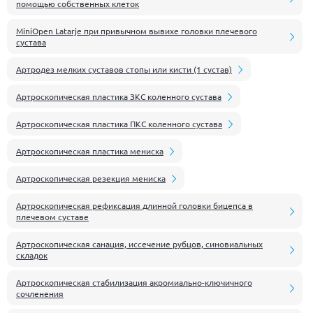
помощью собственных клеток
MiniOpen Latarje при привычном вывихе головки плечевого
сустава
Артродез мелких суставов стопы или кисти (1 сустав)
Артроскопическая пластика ЗКС коленного сустава
Артроскопическая пластика ПКС коленного сустава
Артроскопическая пластика мениска
Артроскопическая резекция мениска
Артроскопическая рефиксация длинной головки бицепса в
плечевом суставе
Артроскопическая санация, иссечение рубцов, синовиальных
складок
Артроскопическая стабилизация акромиально-ключичного
сочленения