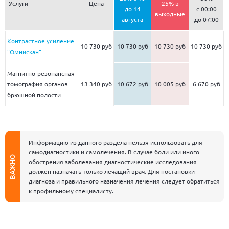
Услуги
Цена
25% в
до 14
c 00:00
выходные
августа
до 07:00
Контрастное усиление
10 730 руб
10 730 руб
10 730 руб
10 730 руб
"Омнискан"
Магнитно-резонансная
томография органов
13 340 руб
10 672 руб
10 005 руб
6 670 руб
брюшной полости
Информацию из данного раздела нельзя использовать для
самодиагностики и самолечения. В случае боли или иного
ВАЖНО
обострения заболевания диагностические исследования
должен назначать только лечащий врач. Для постановки
диагноза и правильного назначения лечения следует обратиться
к профильному специалисту.