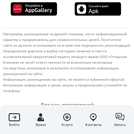
Материалы, размещенные на данной странице, носят информационный
характер и предназначены для ознакомительных целей. Посетители
сайта не должны использовать их в качестве медицинских рекомендаций.
Определение диагноза и выбор методики лечения остается
исключительной прерогативой вашего лечащего врача! ООО «Открытая
Клиника» не несёт ответственности за возможные негативные
последствия, возникшие в результате использования информации,
размещенной на сайте.
Информация, размещенная на сайте, не является публичной офертой.
Актуальную информацию о ценах, акциях и предложениях уточняйте по
телефону.
Для ком. предложений
info@openclinics.ru
Независимая оценка качества оказания услуг
Войти
Врачи
Услуги
Контакты
Запись
медицинскими организациями
Участвовать в анкетировании