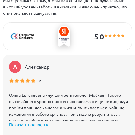
Мы стремимся к тому, чтобы каждый пациент получал самый
высокий уровень заботы и внимания, и нам очень приятно, что
они признают наши усилия.
5.0
А
Александр
5
Ольга Евгеньевна - лучший рентгенолог Москвы! Такого
высочайшего уровня профессионализма я ещё не видела, а
пройти пришлось многое в жизни. Учитывает мельчайшие
изменения в работе органов. При выдаче результатов
уделяет особое внимание пациенту для разъяснения и
Показать полностью
ответов на вопросы. В личной беседе очень доброжелательна
и приятна в общении. У меня сложилось впечатление, что