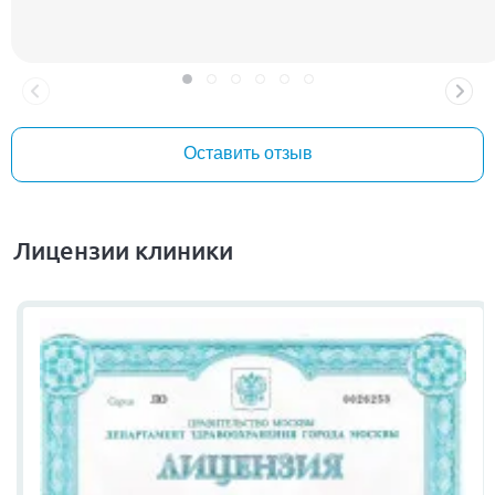
знаю и хорошо общаюсь с ней уже много лет, хотя это была
первая встреча. В способностях тонкого психолога ей тоже не
откажешь. Свой сложный случай аномалии могу доверить
только ей. И всем рекомендую этого доктора от Бога! Ольге
Евгеньевне Куликовой крепкого здоровья и благополучия! С
праздником, днем медицинского работника!!!
Оставить отзыв
Лицензии клиники