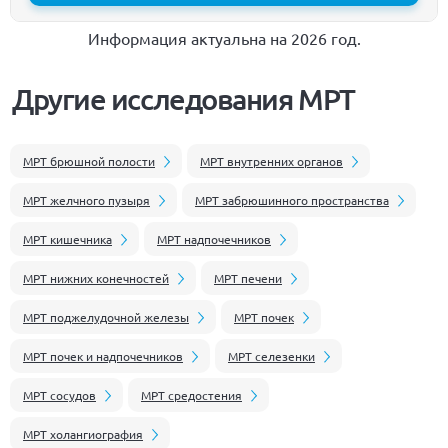
Информация актуальна на 2026 год.
Другие исследования МРТ
МРТ брюшной полости
МРТ внутренних органов
МРТ желчного пузыря
МРТ забрюшинного пространства
МРТ кишечника
МРТ надпочечников
МРТ нижних конечностей
МРТ печени
МРТ поджелудочной железы
МРТ почек
МРТ почек и надпочечников
МРТ селезенки
МРТ сосудов
МРТ средостения
МРТ холангиография