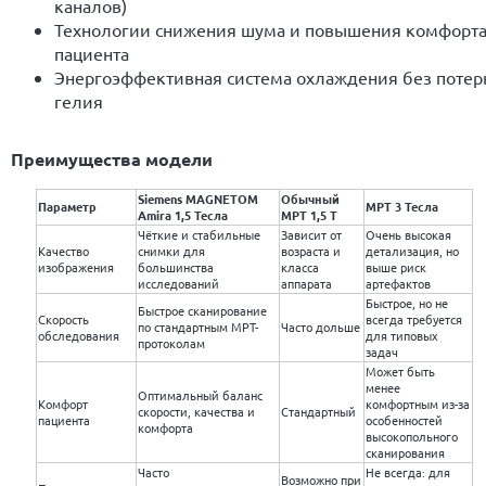
каналов)
Технологии снижения шума и повышения комфорт
пациента
Энергоэффективная система охлаждения без потер
гелия
Преимущества модели
Siemens MAGNETOM
Обычный
Параметр
МРТ 3 Тесла
Amira 1,5 Тесла
МРТ 1,5 Т
Чёткие и стабильные
Зависит от
Очень высокая
Качество
снимки для
возраста и
детализация, но
изображения
большинства
класса
выше риск
исследований
аппарата
артефактов
Быстрое, но не
Быстрое сканирование
Скорость
всегда требуется
по стандартным МРТ-
Часто дольше
обследования
для типовых
протоколам
задач
Может быть
менее
Оптимальный баланс
Комфорт
комфортным из-за
скорости, качества и
Стандартный
пациента
особенностей
комфорта
высокопольного
сканирования
Часто
Не всегда: для
Возможно при