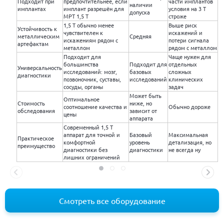
Подходит при
предпочтительнее, если
части имплантов
наличии
имплантах
имплант разрешён для
условия на 3 Т
допуска
МРТ 1,5 Т
строже
1,5 Т обычно менее
Выше риск
Устойчивость к
чувствителен к
искажений и
металлическим
Средняя
искажениям рядом с
потери сигнала
артефактам
металлом
рядом с металлом
Подходит для
Чаще нужен для
большинства
Подходит для
отдельных
Универсальность
исследований: мозг,
базовых
сложных
диагностики
позвоночник, суставы,
исследований
клинических
сосуды, органы
задач
Может быть
Оптимальное
Стоимость
ниже, но
соотношение качества и
Обычно дороже
обследования
зависит от
цены
аппарата
Современный 1,5 Т
аппарат для точной и
Базовый
Максимальная
Практическое
комфортной
уровень
детализация, но
преимущество
диагностики без
диагностики
не всегда ну
лишних ограничений
Смотреть все оборудование