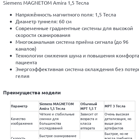
Siemens MAGNETOM Amira 1,5 Тесла
Напряжённость магнитного поля: 1,5 Тесла
Диаметр туннеля: 60 см
Современные градиентные системы для высокой
скорости сканирования
Многоканальная система приёма сигнала (до 96
каналов)
Технологии снижения шума и повышения комфорт
пациента
Энергоэффективная система охлаждения без потер
гелия
Преимущества модели
Siemens MAGNETOM
Обычный
Параметр
МРТ 3 Тесла
Amira 1,5 Тесла
МРТ 1,5 Т
Чёткие и стабильные
Зависит от
Очень высокая
Качество
снимки для
возраста и
детализация, но
изображения
большинства
класса
выше риск
исследований
аппарата
артефактов
Быстрое, но не
Быстрое сканирование
Скорость
всегда требуется