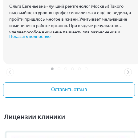
Ольга Евгеньевна - лучший рентгенолог Москвы! Такого
высочайшего уровня профессионализма я ещё не видела, а
пройти пришлось многое в жизни. Учитывает мельчайшие
изменения в работе органов. При выдаче результатов
уделяет особое внимание пациенту для разъяснения и
Показать полностью
ответов на вопросы. В личной беседе очень доброжелательна
и приятна в общении. У меня сложилось впечатление, что
знаю и хорошо общаюсь с ней уже много лет, хотя это была
первая встреча. В способностях тонкого психолога ей тоже не
откажешь. Свой сложный случай аномалии могу доверить
только ей. И всем рекомендую этого доктора от Бога! Ольге
Евгеньевне Куликовой крепкого здоровья и благополучия! С
праздником, днем медицинского работника!!!
Оставить отзыв
Лицензии клиники