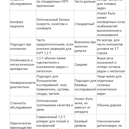
по стандартным МРТ-
Часто дольше
обследования
для типовых
протоколам
задач
Может быть
менее
Оптимальный баланс
Комфорт
комфортным из-за
скорости, качества и
Стандартный
пациента
особенностей
комфорта
высокопольного
сканирования
Часто
Не всегда: для
Возможно при
Подходит при
предпочтительнее, если
части имплантов
наличии
имплантах
имплант разрешён для
условия на 3 Т
допуска
МРТ 1,5 Т
строже
1,5 Т обычно менее
Выше риск
Устойчивость к
чувствителен к
искажений и
металлическим
Средняя
искажениям рядом с
потери сигнала
артефактам
металлом
рядом с металлом
Подходит для
Чаще нужен для
большинства
Подходит для
отдельных
Универсальность
исследований: мозг,
базовых
сложных
диагностики
позвоночник, суставы,
исследований
клинических
сосуды, органы
задач
Может быть
Оптимальное
Стоимость
ниже, но
соотношение качества и
Обычно дороже
обследования
зависит от
цены
аппарата
Современный 1,5 Т
аппарат для точной и
Базовый
Максимальная
Практическое
комфортной
уровень
детализация, но
преимущество