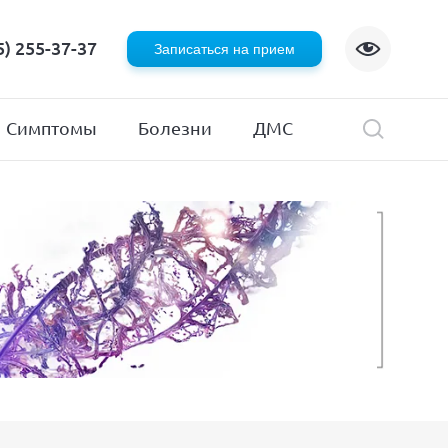
Флебология
5) 255-37-37
Записаться на прием
Хирургия
я
Эндокринология
Симптомы
Болезни
ДМС