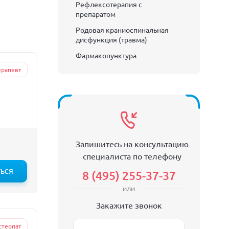
Рефлексотерапия с
препаратом
Родовая краниоспинальная
дисфункция (травма)
Фармакопунктура
ерапевт
Запишитесь на консультацию
специалиста по телефону
ться
:00
13:30
14:00
14:30
8 (495) 255-37-37
или
Закажите звонок
стеопат