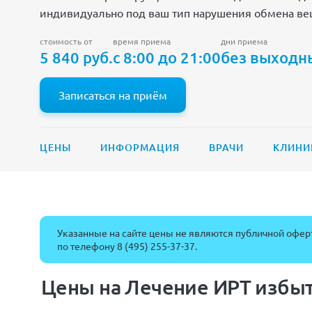
индивидуально под ваш тип нарушения обмена ве
стоимость от
время приема
дни приема
5 840 руб.
с 8:00 до 21:00
без выходн
Записаться на приём
ЦЕНЫ
ИНФОРМАЦИЯ
ВРАЧИ
КЛИНИ
Указанные на сайте цены не являются публичной оферт
по телефону
8 (495) 255-37-37
.
Цены на Лечение ИРТ избыт