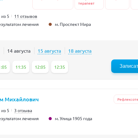
терапевт
 из 5
11 отзывов
м. Проспект Мира
зультатом лечения
14 августа
15 августа
18 августа
Записа
1:05
11:35
12:05
12:35
м Михайлович
Рефлексот
 из 5
3 отзыва
м. Улица 1905 года
зультатом лечения