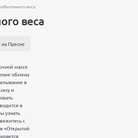
избыточного веса
ого веса
 на Пресне
очной массе
рение обмена
калывание в
кому и
овать
водится в
ы узнать
свяжитесь с
 в «Открытой
бирается