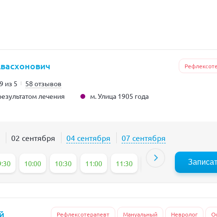
Авасхонович
Рефлексот
9 из 5
58 отзывов
м. Улица 1905 года
езультатом лечения
02 сентября
04 сентября
07 сентября
Записа
9:30
10:00
10:30
11:00
11:30
12:00
12:30
13
й
Рефлексотерапевт
Мануальный
Невролог
О