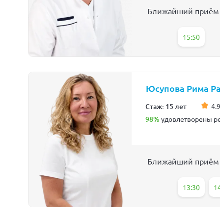
Ближайший приём
15:50
Юсупова Рима Р
Стаж: 15 лет
4.9
98%
удовлетворены ре
Ближайший приём
13:30
1