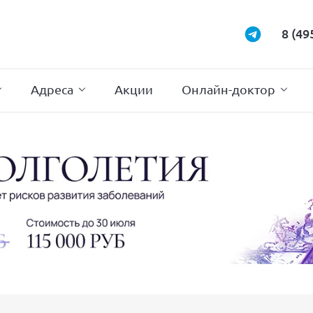
Маммология
Подиатрия
8 (49
Неврология
Проктология
Нейрохирургия
Психотерапи
Адреса
Акции
Онлайн-доктор