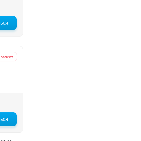
ться
ерапевт
ться