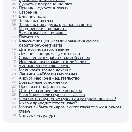
Сухость и покраснение глаз
04
Причины сухости в глазах
05
Старение
06
Влияние пола
07
Заболевания глаз
08
Заболевания других органов и систем
09
Медицинские препараты
10
Экологические причины
11
Патогенез
12
Классификация и стадии развития сухого
13
кератоконъюнктивита
Диагностика заболевания
14
Лечение синдрома сухого глаза
15
Сохранение вырабатываемой слезы
16
Использование заместителей слезы
17
Уменьшение оттока слезы
18
Медикаментозное лечение
19
Лечение мейбомиевых желез
20
Хирургическое вмешательство
21
Возможные осложнения
22
Прогноз и профилактика
23
Ответы на популярные вопросы
24
Какой врач лечит сухость в глазах?
25
Чем снять ощущение сухости и раздражения глаз?
26
К чему приводит сухость глаз?
27
Может ли быть синдром сухого глаза только в одном
28
глазу?
Список литературы
29