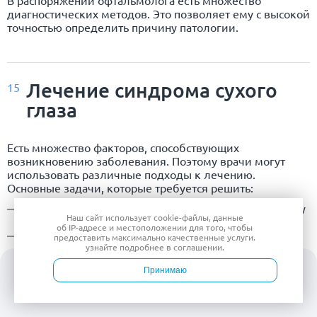
В распоряжении офтальмолога есть множество
диагностических методов. Это позволяет ему с высокой
точностью определить причину патологии.
Лечение синдрома сухого
15
глаза
Есть множество факторов, способствующих
возникновению заболевания. Поэтому врачи могут
использовать различные подходы к лечению.
Основные задачи, которые требуется решить:
уменьшение неприятных ощущений, возникающих у
Наш сайт использует
cookie-файлы
, данные
пациента;
об IP-адресе
и местоположении для того, чтобы
стимуляция выработки слезы, улучшение ее
предоставить максимально качественные услуги.
узнайте подробнее в
соглашении
.
удержания;
очистка век;
Принимаю
лечение глазных воспалений.
Войти
Врачи
Услуги
Контакты
Запись
Также требуется устранить факторы, вызывающие