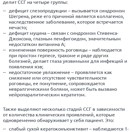
делит ССГ на четыре группы:
дефицит слезопродукции – вызывается синдромом
Шегрена, реже его причиной является коллагеноз,
наследственное заболевание, которое встречается
нечасто;
дефицит муцина – связан с синдромом Стивенса-
Джонсона, глазным пемфигоидом, значительным
недостатком витамина A;
измененная поверхность роговицы – наблюдается
при простом герпесе, трахоме и ряде других
болезней, делает глаза уязвимыми для инфекций и
появления язв;
недостаточное увлажнение – проявляется как
снижение или отсутствие чувствительности
роговицы, ее помутнение, сопровождается
невралгическими болями, может быть вызвано
нейропаралитическим кератитом.
Также выделяют несколько стадий ССГ в зависимости
от количества клинических проявлений, которые
одновременно обнаруживает у себя пациент. Это:
слабый сухой кератоконъюнктивит – наблюдаются 1-