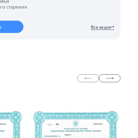
ровья
го старения
и
Все акции