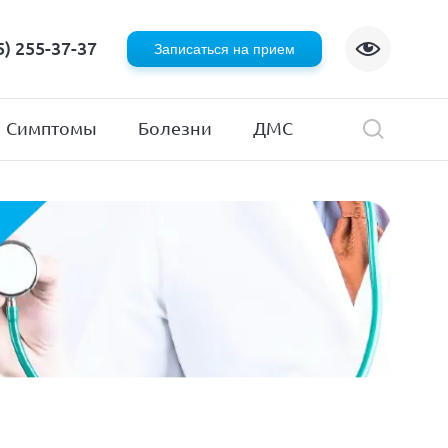
Флебология
5) 255-37-37
Записаться на прием
Хирургия
я
Эндокринология
Симптомы
Болезни
ДМС