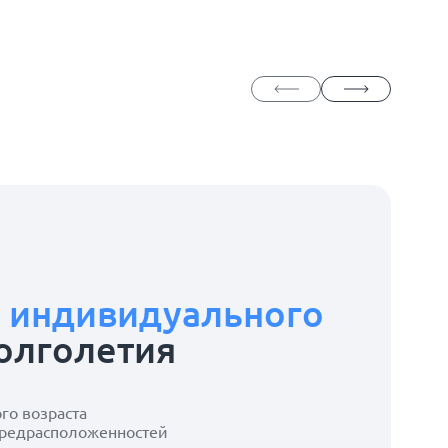
е
индивидуального
олголетия
ого возраста
предрасположенностей