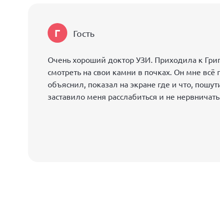
Г
Гость
Очень хороший доктор УЗИ. Приходила к Гри
смотреть на свои камни в почках. Он мне всё
объяснил, показал на экране где и что, пошут
заставило меня расслабиться и не нервничать
полезных советов и отправил обратно к моем
Спасибо!