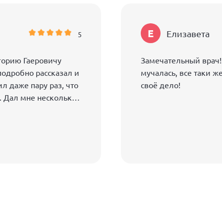
Е
Елизавета
5
горию Гаеровичу
Замечательный врач!
 подробно рассказал и
мучалась, все таки ж
ил даже пару раз, что
своё дело!
. Дал мне несколько
у лечащему врачу.