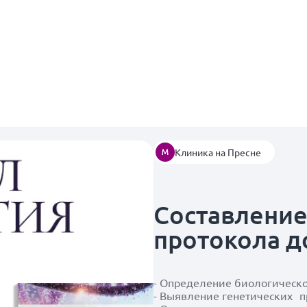
Клиника на Пресне
Составлени
протокола д
- Определение биологическ
- Выявление генетических 