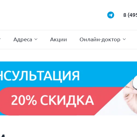
Маммология
Подиатрия
8 (49
Неврология
Проктология
Нейрохирургия
Психотерапи
Адреса
Акции
Онлайн-доктор