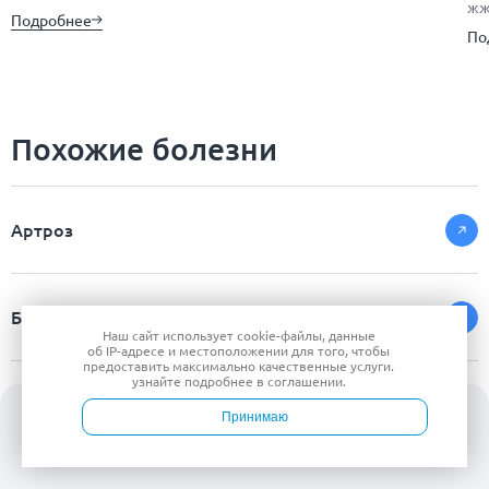
жж
Подробнее
По
Похожие болезни
Артроз
Болезнь Шейермана Мау
Наш сайт использует
cookie-файлы
, данные
об IP-адресе
и местоположении для того, чтобы
предоставить максимально качественные услуги.
узнайте подробнее в
соглашении
.
Бурсит
Принимаю
Войти
Врачи
Услуги
Контакты
Запись