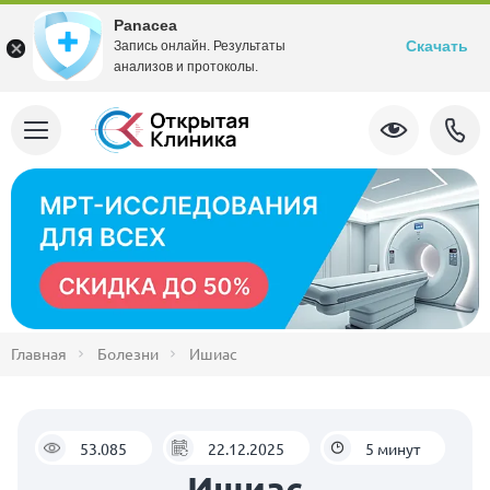
Panacea
Скачать
Запись онлайн. Результаты
анализов и протоколы.
Главная
Болезни
Ишиас
53.085
22.12.2025
5 минут
Ишиас