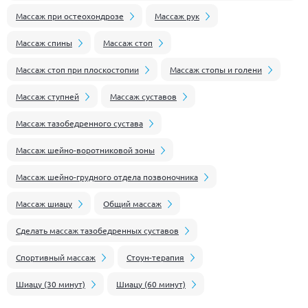
Массаж при остеохондрозе
Массаж рук
Массаж спины
Массаж стоп
Массаж стоп при плоскостопии
Массаж стопы и голени
Массаж ступней
Массаж суставов
Массаж тазобедренного сустава
Массаж шейно-воротниковой зоны
Массаж шейно-грудного отдела позвоночника
Массаж шиацу
Общий массаж
Сделать массаж тазобедренных суставов
Спортивный массаж
Стоун-терапия
Шиацу (30 минут)
Шиацу (60 минут)