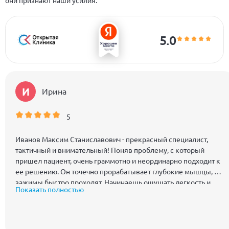
они признают наши усилия.
5.0
И
Ирина
5
Иванов Максим Станиславович - прекрасный специалист,
тактичный и внимательный! Поняв проблему, с который
пришел пациент, очень граммотно и неординарно подходит к
ее решению. Он точечно прорабатывает глубокие мышцы, и
зажимы быстро проходят. Начинаешь ощущать легкость и
Показать полностью
подвижность. Специалист от Бога, который действительно
хочет помочь и делает все для того, чтобы пациент надолго
забыл о своей болезни. Однозначно рекомендую Максима
Станиславовича!!! Спасибо Вам за нелегкий труд, который