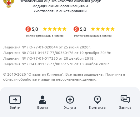
Независимая оценка качества оказания услуг
медицинскими организациями
Участвовать в анкетировании
Лицензия № ЛО-77-01-020044 от 25 июня 2020г.
Лицензия № ЛО41-01137-77/00360176 от 19 декабря 2019г.
Лицензия № ЛО-77-01-017250 от 20 декабря 2018г.
Лицензия № ЛО41-01137-77/00361570 от 13 ноября 2020г.
© 2010-2026 "Открытая Клиника". Все права защищены.
Политика в
области обработки и защиты персональных данных.
ООО "Открытая клиника"
ОБЩЕСТВО С ОГРАНИЧЕННОЙ ОТВЕТСТВЕННОСТЬЮ "ОТКРЫТАЯ
КЛИНИКА"
ИНН 7703811245
Войти
Врачи
Услуги
Контакты
Запись
123995, Московская область, г. Москва, ул. 1905 года, дом 7, стр. 1, эт/
пом/ком 2/1/23
‪+74954310133‬
info@openclinics.ru