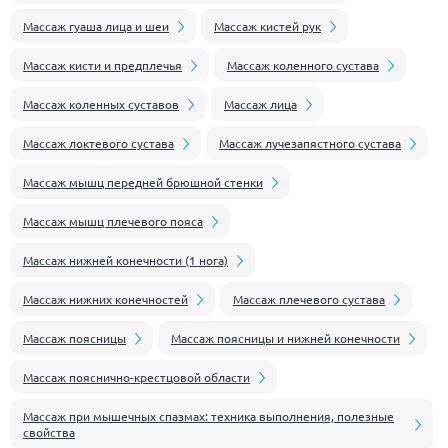
Массаж гуаша лица и шеи
Массаж кистей рук
Массаж кисти и предплечья
Массаж коленного сустава
Массаж коленных суставов
Массаж лица
Массаж локтевого сустава
Массаж лучезапястного сустава
Массаж мышц передней брюшной стенки
Массаж мышц плечевого пояса
Массаж нижней конечности (1 нога)
Массаж нижних конечностей
Массаж плечевого сустава
Массаж поясницы
Массаж поясницы и нижней конечности
Массаж пояснично-крестцовой области
Массаж при мышечных спазмах: техника выполнения, полезные
свойства