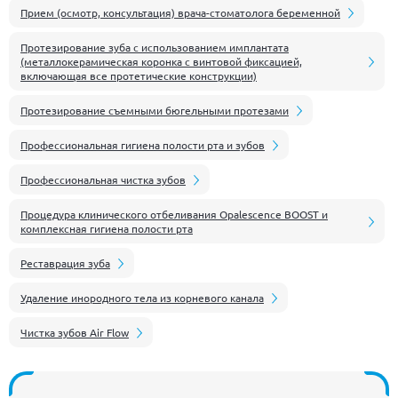
Прием (осмотр, консультация) врача-стоматолога беременной
Протезирование зуба с использованием имплантата
(металлокерамическая коронка с винтовой фиксацией,
включающая все протетические конструкции)
Протезирование съемными бюгельными протезами
Профессиональная гигиена полости рта и зубов
Профессиональная чистка зубов
Процедура клинического отбеливания Opalescence BOOST и
комплексная гигиена полости рта
Реставрация зуба
Удаление инородного тела из корневого канала
Чистка зубов Air Flow