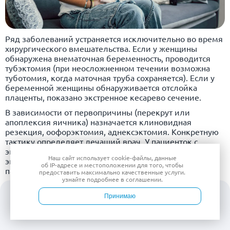
Ряд заболеваний устраняется исключительно во время
хирургического вмешательства. Если у женщины
обнаружена внематочная беременность, проводится
тубэктомия (при неосложненном течении возможна
туботомия, когда маточная труба сохраняется). Если у
беременной женщины обнаруживается отслойка
плаценты, показано экстренное кесарево сечение.
В зависимости от первопричины (перекрут или
апоплексия яичника) назначается клиновидная
резекция, оофорэктомия, аднексэктомия. Конкретную
тактику определяет лечащий врач. У пациенток с
эндометриозом проводится хирургическое удаление
Наш сайт использует
cookie-файлы
, данные
эндометриоидных очагов. При абдоминальной
об IP-адресе
и местоположении для того, чтобы
патологиях показана герниопластика, аппендэктомия.
предоставить максимально качественные услуги.
узнайте подробнее в
соглашении
.
Боль внизу живота является распространенной
проблемой. Чтобы минимизировать риск серьезных
Принимаю
осложнений, не допускайте переохлаждений,
правильно и сбалансированно питайтесь, откажитесь от
Войти
Врачи
Услуги
Контакты
Запись
вредных привычек, ведите активный и здоровый образ