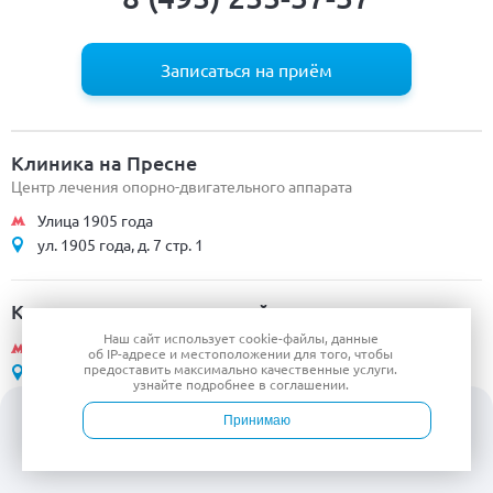
Записаться на приём
Клиника на Пресне
Центр лечения опорно-двигательного аппарата
Улица 1905 года
ул. 1905 года, д. 7 стр. 1
Клинико-диагностический центр
Наш сайт использует
cookie-файлы
, данные
ул. 1905 года
об IP-адресе
и местоположении для того, чтобы
предоставить максимально качественные услуги.
ул. 1905 года, д. 7 стр. 1
узнайте подробнее в
соглашении
.
Принимаю
Клиника на Пр-те Мира
Войти
Врачи
Услуги
Контакты
Запись
Центр компетенций по ортопедии