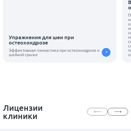
В
о
П
м
о
м
с
Упражнения для шеи при
м
с
остеохондрозе
с
Эффективная гимнастика при остеохондрозе и
т
шейной грыже
о
Лицензии
клиники