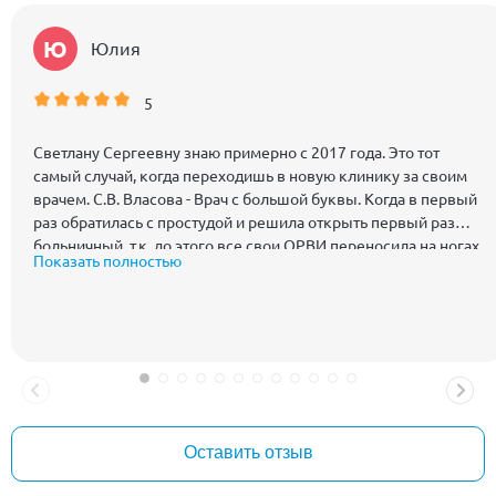
Ю
Юлия
5
Светлану Сергеевну знаю примерно с 2017 года. Это тот
самый случай, когда переходишь в новую клинику за своим
врачем. С.В. Власова - Врач с большой буквы. Когда в первый
раз обратилась с простудой и решила открыть первый раз
больничный, т.к. до этого все свои ОРВИ переносила на ногах
Показать полностью
и уже стали появляться осложнения, именно Светлана
Сергеевна очень мягко и деликатно подвела меня к тому, что
надо обследоваться после выздоровления. Благодаря ей и ее
поддержки удалось выявить и во время принять все
необходимые меры, когда началось ухудшение здоровья.
Обладая профессиональной настойчивостью и при этом
мягкостью, доброжелательностью и заинтересованностью в
своих пациентах, располагает к себе и грамотно
Оставить отзыв
сопровождает в лечении. Благодаря чему складываются
долгие доверительные отношения. Ее профессионализм в