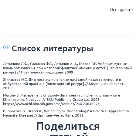
Все врачи
Список
литературы
04
Латыпова Л.Ф., Садыков Ф.Г., Латыпов Х.И., Гаязов Р.Р. Нейроиммунные
взаимоотношения при железодефицитной анемии у детей [Электронный
ресурс] // Практическая медицина. 2009
Жихарева Н.С. Диагностика и лечение лактазной недостаточности в
амбулаторной практике [Электронный ресурс] // Медицинский совет.
2012
Murphy S. Management of bloody diarrhoea in children in primary care
[Электронный ресурс] // BMJ Publishing Group Ltd. 2008
https://www.ncbi.nlm.nih.gov/pmc/articles/PMC2364807/
Buonocore G., Bracci R., Weindling M. Neonatology: A Practical Approach to
Neonatal Diseases // Springer-Verlag Italia. 2012
Поделиться