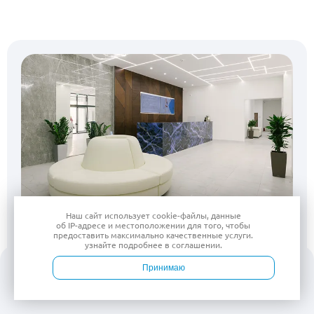
Наш сайт использует
cookie-файлы
, данные
об IP-адресе
и местоположении для того, чтобы
предоставить максимально качественные услуги.
Есть вопросы?
узнайте подробнее в
соглашении
.
Принимаю
Оставьте заявку, мы перезвоним
и с радостью на
них ответим
Войти
Врачи
Услуги
Контакты
Запись