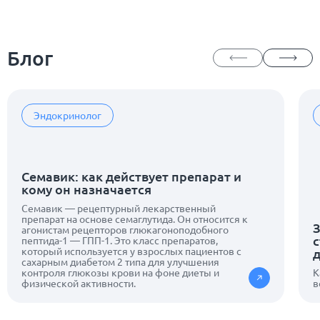
Блог
Эндокринолог
Семавик: как действует препарат и
кому он назначается
Семавик — рецептурный лекарственный
препарат на основе семаглутида. Он относится к
З
агонистам рецепторов глюкагоноподобного
с
пептида-1 — ГПП-1. Это класс препаратов,
который используется у взрослых пациентов с
сахарным диабетом 2 типа для улучшения
контроля глюкозы крови на фоне диеты и
К
физической активности.
в