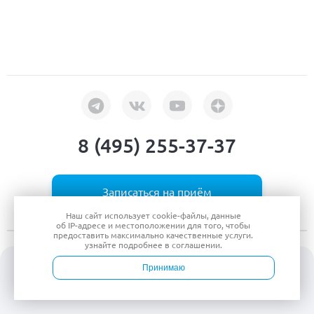
8 (495) 255-37-37
Записаться на приём
Наш сайт использует
cookie-файлы
, данные
об IP-адресе
и местоположении для того, чтобы
предоставить максимально качественные услуги.
узнайте подробнее в
соглашении
.
Клиника на Пресне
Центр лечения опорно-двигательного аппарата
Принимаю
Улица 1905 года
Войти
Врачи
Услуги
Контакты
Запись
ул. 1905 года, д. 7 стр. 1