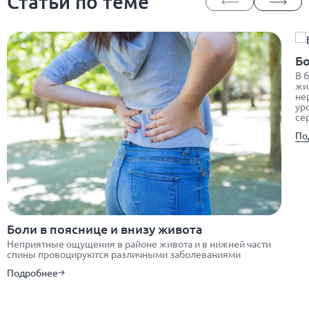
Статьи по теме
Бо
В 
жи
не
ур
се
По
Боли в пояснице и внизу живота
Неприятные ощущения в районе живота и в нижней части
спины провоцируются различными заболеваниями
Подробнее