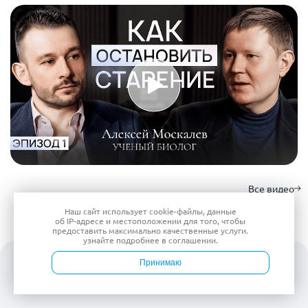
Все видео
Наш сайт использует
cookie-файлы
, данные
об IP-адресе
и местоположении для того, чтобы
предоставить максимально качественные услуги.
узнайте подробнее в
соглашении
.
Блог
Принимаю
Войти
Врачи
Услуги
Контакты
Запись