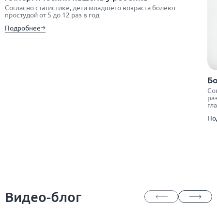
Согласно статистике, дети младшего возраста болеют
простудой от 5 до 12 раз в год
Подробнее
Бо
Со
ра
гл
По
Видео-блог