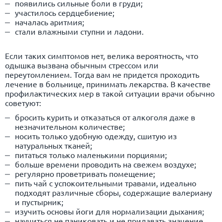
появились сильные боли в груди;
участилось сердцебиение;
началась аритмия;
стали влажными ступни и ладони.
Если таких симптомов нет, велика вероятность, что
одышка вызвана обычным стрессом или
переутомлением. Тогда вам не придется проходить
лечение в больнице, принимать лекарства. В качестве
профилактических мер в такой ситуации врачи обычно
советуют:
бросить курить и отказаться от алкоголя даже в
незначительном количестве;
носить только удобную одежду, сшитую из
натуральных тканей;
питаться только маленькими порциями;
больше времени проводить на свежем воздухе;
регулярно проветривать помещение;
пить чай с успокоительными травами, идеально
подходят различные сборы, содержащие валериану
и пустырник;
изучить основы йоги для нормализации дыхания;
научиться не паниковать и не придавать значение