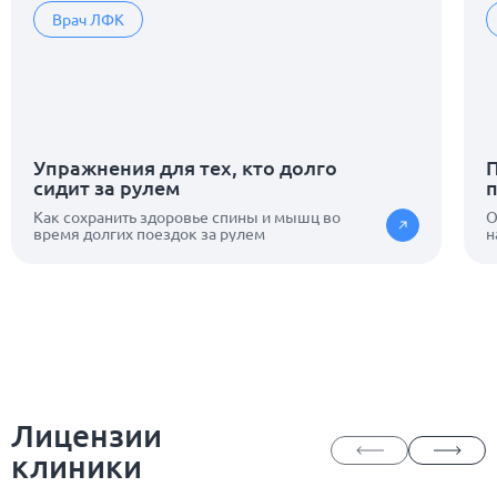
Врач ЛФК
Упражнения для тех, кто долго
П
сидит за рулем
Как сохранить здоровье спины и мышц во
О
время долгих поездок за рулем
н
Лицензии
клиники