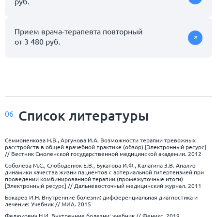
руб.
Прием врача-терапевта повторный
от 3 480 руб.
Список
литературы
06
Семионенкова Н.В., Аргунова И.А. Возможности терапии тревожных
расстройств в общей врачебной практике (обзор) [Электронный ресурс]
// Вестник Смоленской государственной медицинской академии. 2012
Соболева М.С., Слободенюк Е.В., Букатова И.Ф., Калагина З.В. Анализ
динамики качества жизни пациентов с артериальной гипертензией при
проведении комбинированной терапии (промежуточные итоги)
[Электронный ресурс] // Дальневосточный медицинский журнал. 2011
Бокарев И.Н. Внутренние болезни: дифференциальная диагностика и
лечение: Учебник // МИА. 2015
Федюкович Н.И. Внутренние болезни: учебник // Феникс. 2019