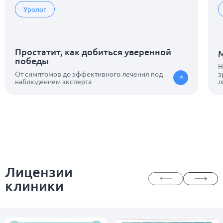
Уролог
Простатит, как добиться уверенной
победы
Н
От симптомов до эффективного лечения под
з
наблюдением эксперта
л
Лицензии
клиники