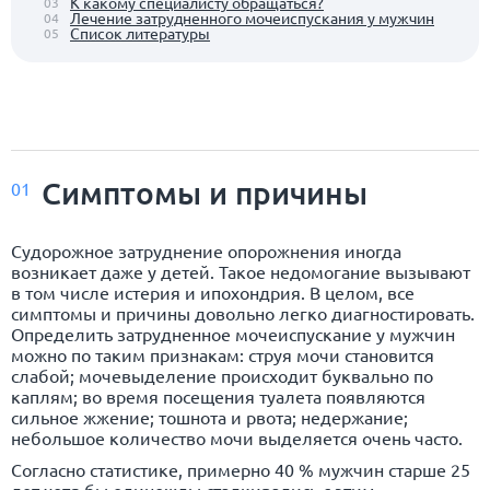
К какому специалисту обращаться?
03
Лечение затрудненного мочеиспускания у мужчин
04
Список литературы
05
Симптомы и причины
01
Судорожное затруднение опорожнения иногда
возникает даже у детей. Такое недомогание вызывают
в том числе истерия и ипохондрия. В целом, все
симптомы и причины довольно легко диагностировать.
Определить затрудненное мочеиспускание у мужчин
можно по таким признакам: струя мочи становится
слабой; мочевыделение происходит буквально по
каплям; во время посещения туалета появляются
сильное жжение; тошнота и рвота; недержание;
небольшое количество мочи выделяется очень часто.
Согласно статистике, примерно 40 % мужчин старше 25