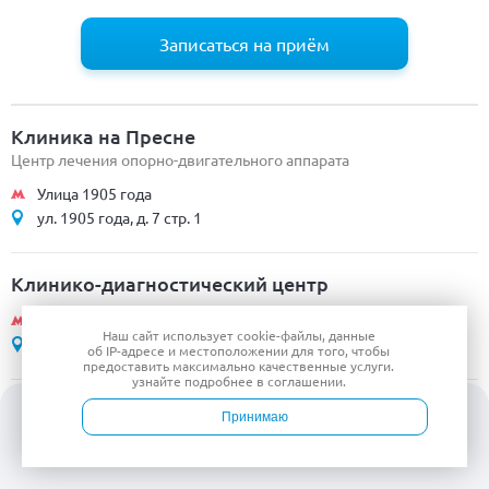
Записаться на приём
Клиника на Пресне
Центр лечения опорно-двигательного аппарата
Улица 1905 года
ул. 1905 года, д. 7 стр. 1
Клинико-диагностический центр
ул. 1905 года
Наш сайт использует
cookie-файлы
, данные
ул. 1905 года, д. 7 стр. 1
об IP-адресе
и местоположении для того, чтобы
предоставить максимально качественные услуги.
узнайте подробнее в
соглашении
.
Клиника на Пр-те Мира
Принимаю
Центр компетенций по ортопедии
Войти
Врачи
Услуги
Контакты
Запись
Проспект Мира