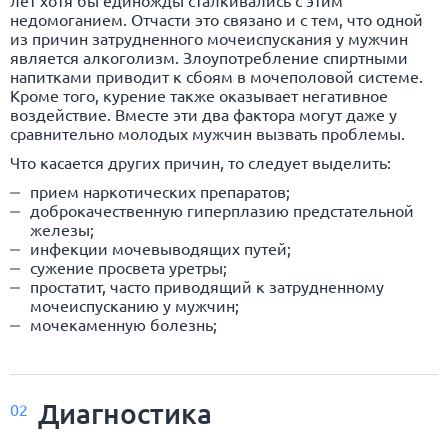
лет хотя бы единожды сталкивались с этим
недомоганием. Отчасти это связано и с тем, что одной
из причин затрудненного мочеиспускания у мужчин
является алкоголизм. Злоупотребление спиртными
напитками приводит к сбоям в мочеполовой системе.
Кроме того, курение также оказывает негативное
воздействие. Вместе эти два фактора могут даже у
сравнительно молодых мужчин вызвать проблемы.
Что касается других причин, то следует выделить:
прием наркотических препаратов;
доброкачественную гиперплазию предстательной
железы;
инфекции мочевыводящих путей;
сужение просвета уретры;
простатит, часто приводящий к затрудненному
мочеиспусканию у мужчин;
мочекаменную болезнь;
Диагностика
02