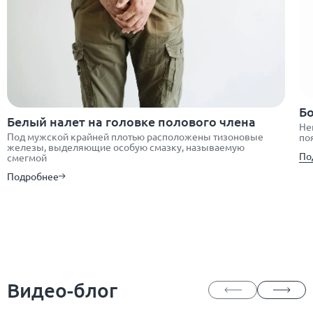
Б
Белый налет на головке полового члена
Не
Под мужской крайней плотью расположены тизоновые
по
железы, выделяющие особую смазку, называемую
По
смегмой
Подробнее
Видео-блог