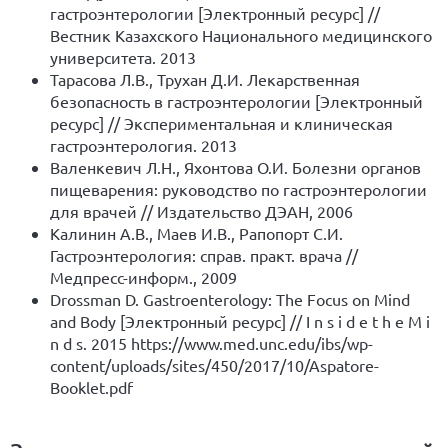
гастроэнтерологии [Электронный ресурс] //
Вестник Казахского Национального медицинского
университета. 2013
Тарасова Л.В., Трухан Д.И. Лекарственная
безопасность в гастроэнтерологии [Электронный
ресурс] // Экспериментальная и клиническая
гастроэнтерология. 2013
Валенкевич Л.Н., Яхонтова О.И. Болезни органов
пищеварения: руководство по гастроэнтерологии
для врачей // Издательство ДЭАН, 2006
Калинин А.В., Маев И.В., Рапопорт С.И.
Гастроэнтерология: справ. практ. врача //
Медпресс-информ., 2009
Drossman D. Gastroenterology: The Focus on Mind
and Body [Электронный ресурс] // I n s i d e t h e M i
n d s. 2015
https://www.med.unc.edu/ibs/wp-
content/uploads/sites/450/2017/10/Aspatore-
Booklet.pdf