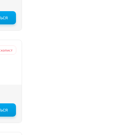
ться
скопист
ться