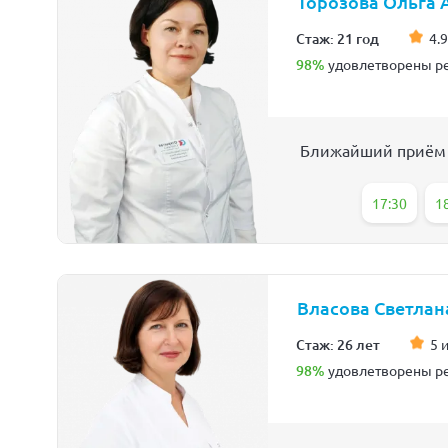
Торозова Ольга 
Стаж: 21 год
4.9
98%
удовлетворены ре
Ближайший приём
17:30
1
Власова Светлан
Стаж: 26 лет
5 
98%
удовлетворены ре