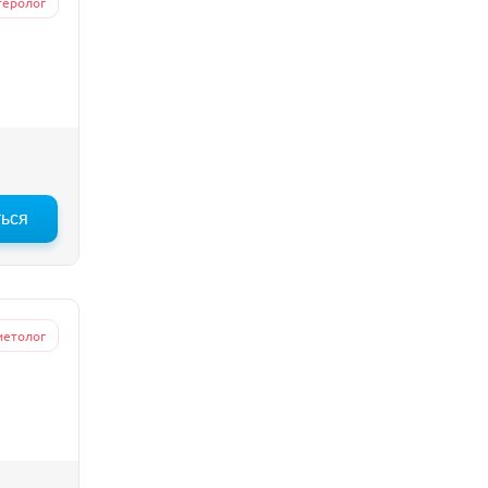
теролог
ться
иетолог