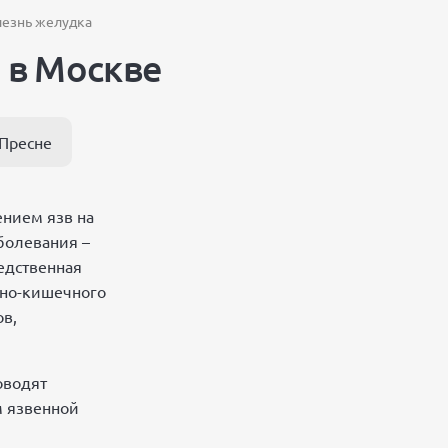
лезнь желудка
 в Москве
 Пресне
ением язв на
болевания –
ледственная
чно-кишечного
ов,
оводят
м язвенной