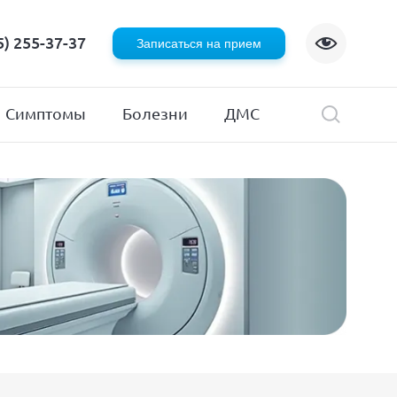
Флебология
5) 255-37-37
Записаться на прием
Хирургия
я
Эндокринология
Симптомы
Болезни
ДМС