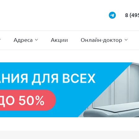
Маммология
Подиатрия
8 (49
Неврология
Проктология
Нейрохирургия
Психотерапи
Адреса
Акции
Онлайн-доктор