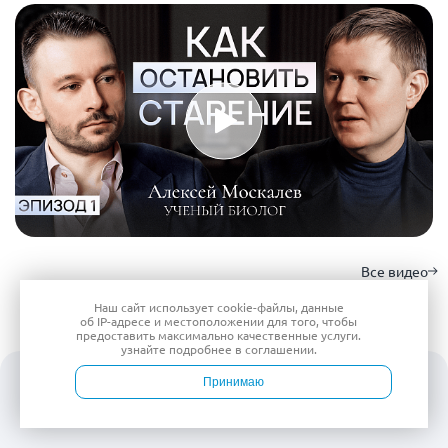
Все видео
Наш сайт использует
cookie-файлы
, данные
об IP-адресе
и местоположении для того, чтобы
предоставить максимально качественные услуги.
узнайте подробнее в
соглашении
.
Блог
Принимаю
Войти
Врачи
Услуги
Контакты
Запись