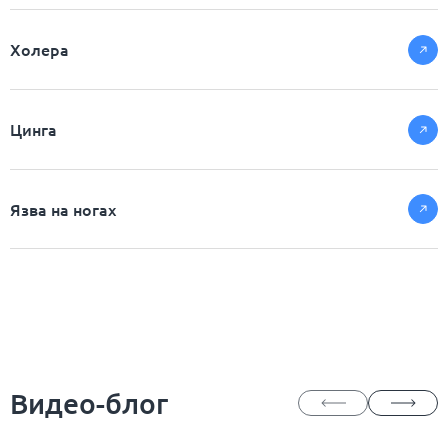
Холера
Цинга
Язва на ногах
Видео-блог