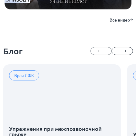
Все видео
Блог
Врач ЛФК
Упражнения при межпозвоночной
грыже
У