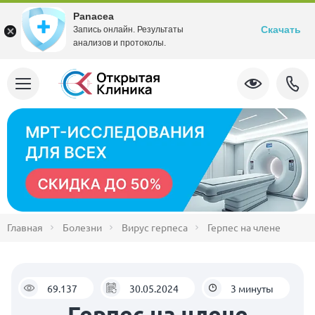
Panacea
Скачать
Запись онлайн. Результаты
анализов и протоколы.
Главная
Болезни
Вирус герпеса
Герпес на члене
69.137
30.05.2024
3 минуты
Герпес на члене