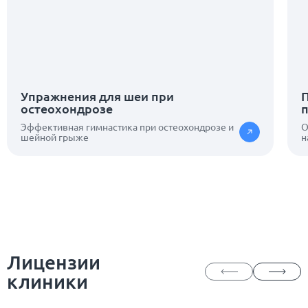
Упражнения для шеи при
П
остеохондрозе
Эффективная гимнастика при остеохондрозе и
О
шейной грыже
н
Лицензии
клиники