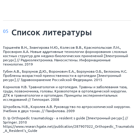
Список
литературы
05
Горшенёв В.Н., Зиангирова М.Ю., Колесов В.В., Краснопольская Л.М.,
Просвирин А.А. Новые аддитивные технологии формирования сложных
костных структур для медико-биологических применений [Электронный
ресурс] // Радиоэлектроника. Наносистемы. Информационные
технологии. 2019
Губин А.В., Борзунов Д.Ю., Воронович Е.А., Борзунова О.Б., Белоконь Н.С.
Проблемы возрастной преемственности в ортопедии [Электронный
ресурс] // Здравоохранение Российской Федерации. 2015
Корнилов Н.В. Травматология и ортопедия. Травмы и заболевания таза,
груди, позвоночника, головы. Кровопотеря в ортопедической хирургии.
ДТК в травматологии и ортопедии. Принципы экспериментальных
исследований // Гиппократ. 2008
Штробель М.В., Королев А.В. Руководство по артроскопической хирургии.
Учебник в двух томах. // Панфилова. 2009
D. Ip Orthopedic traumatology - a resident s guide [Электронный ресурс] //
Springer. 2010
https://www.researchgate.net/publication/287907022_Orthopedic_Traumatolo
_A_Resident's_Guide