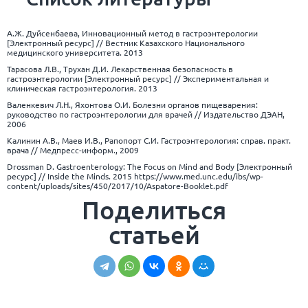
А.Ж. Дуйсенбаева, Инновационный метод в гастроэнтерологии
[Электронный ресурс] // Вестник Казахского Национального
медицинского университета. 2013
Тарасова Л.В., Трухан Д.И. Лекарственная безопасность в
гастроэнтерологии [Электронный ресурс] // Экспериментальная и
клиническая гастроэнтерология. 2013
Валенкевич Л.Н., Яхонтова О.И. Болезни органов пищеварения:
руководство по гастроэнтерологии для врачей // Издательство ДЭАН,
2006
Калинин А.В., Маев И.В., Рапопорт С.И. Гастроэнтерология: справ. практ.
врача // Медпресс-информ., 2009
Drossman D. Gastroenterology: The Focus on Mind and Body [Электронный
ресурс] // Inside the Minds. 2015
https://www.med.unc.edu/ibs/wp-
content/uploads/sites/450/2017/10/Aspatore-Booklet.pdf
Поделиться
статьей