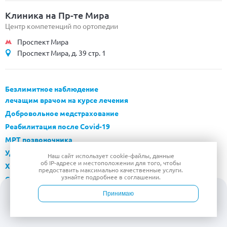
Клиника на Пр-те Мира
Центр компетенций по ортопедии
Проспект Мира
Проспект Мира, д. 39 стр. 1
Безлимитное наблюдение
лечащим врачом на курсе лечения
Добровольное медстрахование
Реабилитация после Covid-19
МРТ позвоночника
Удаление грыжи позвоночника
Наш сайт использует
cookie-файлы
, данные
об IP-адресе
и местоположении для того, чтобы
Хирургические операции
предоставить максимально качественные услуги.
узнайте подробнее в
соглашении
.
Check Up обследование
Приложение Panacea
Принимаю
Реферальная программа
Войти
Врачи
Услуги
Контакты
Запись
Программа «Подписка ОТКРЫТАЯ КЛИНИКА»