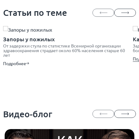
Статьи по теме
Запоры у пожилых
Ка
От задержки стула по статистике Всемирной организации
За
здравоохранения страдает около 60% населения старше 60
бо
лет
По
Подробнее
Видео-блог