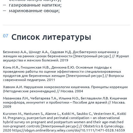
газированные напитки;
маринованные овощи;
Список
литературы
07
Безменко А.А., Шмидт А.А., Садовая Н.Д. Дисбактериоз кишечника у
женщин на ранних сроках беременности [Электронный ресурс] // Журнал
акушерства и женских болезней. 2019
Конь И.Я., Гмошинская М.В., Демкина Е.Ю. Основные подходы к
проведению работы по оценке эффективности специализированных
продуктов для беременных женщин [Электронный ресурс] // Вопросы
современной педиатрии. 2011
Хавкин А.И. Нарушения микроэкологии кишечника. Принципы коррекции
(Методические рекомендации) // Москва. 2004
Мазанкова Л.Н., Чебатарева Т.А., Ильина Н.О., Беглашвили Л.В. Кишечная
микрофлора, иммунитет и пробиотики – Пособие для врачей // Москва.
2009
Kuronen M., Hantunen S., Alanne L., Kokki H., Saukko C., Vesterinen K., Kokki
M. Pregnancy, puerperium and perinatal constipation – an observational
hybrid survey on pregnant and postpartum women and their age-matched
non-pregnant controls [Электронный ресурс] // Obstetrics & Gynecology.
2020
https://obgyn.onlinelibrary.wiley.com/doi/10.1111/1471-0528.16559