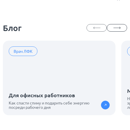
Блог
Врач ЛФК
Для офисных работников
Н
Как спасти спину и подарить себе энергию
з
посреди рабочего дня
л