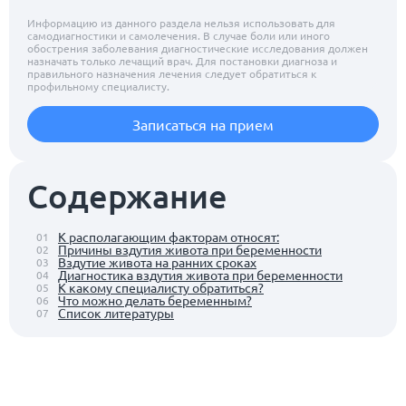
Информацию из данного раздела нельзя использовать для
самодиагностики и самолечения. В случае боли или иного
обострения заболевания диагностические исследования должен
назначать только лечащий врач. Для постановки диагноза и
правильного назначения лечения следует обратиться к
профильному специалисту.
Записаться на прием
Содержание
К располагающим факторам относят:
01
Причины вздутия живота при беременности
02
Вздутие живота на ранних сроках
03
Диагностика вздутия живота при беременности
04
К какому специалисту обратиться?
05
Что можно делать беременным?
06
Список литературы
07