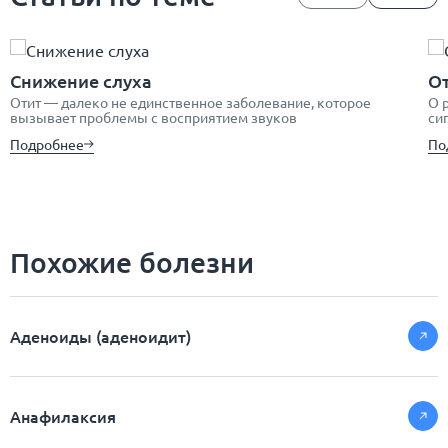
Снижение слуха
От
Отит — далеко не единственное заболевание, которое
О 
вызывает проблемы с восприятием звуков
си
Подробнее
По
Похожие болезни
Аденоиды (аденоидит)
Анафилаксия