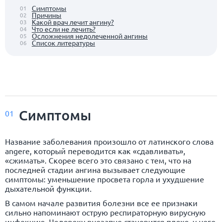
Симптомы
01
Причины
02
Какой врач лечит ангину?
03
Что если не лечить?
04
Осложнения недолеченной ангины
05
Список литературы
06
Симптомы
01
Название заболевания произошло от латинского слова
angere, который переводится как «сдавливать»,
«сжимать». Скорее всего это связано с тем, что на
последней стадии ангина вызывает следующие
симптомы: уменьшение просвета горла и ухудшение
дыхательной функции.
В самом начале развития болезни все ее признаки
сильно напоминают острую респираторную вирусную
инфекцию. Человеку внезапно становится плохо, у него