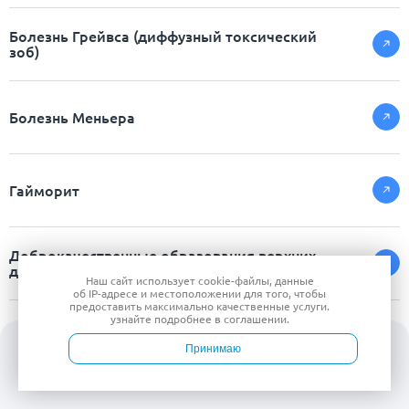
Болезнь Грейвса (диффузный токсический
зоб)
Болезнь Меньера
Гайморит
Доброкачественные образования верхних
дыхательных органов
Наш сайт использует
cookie-файлы
, данные
об IP-адресе
и местоположении для того, чтобы
предоставить максимально качественные услуги.
узнайте подробнее в
соглашении
.
Зигоматицит
Принимаю
Войти
Врачи
Услуги
Контакты
Запись
Искривление носовой перегородки