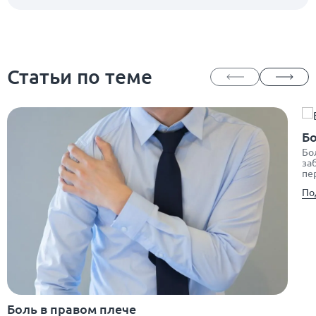
Статьи по теме
Бо
Бо
за
пе
По
Боль в правом плече