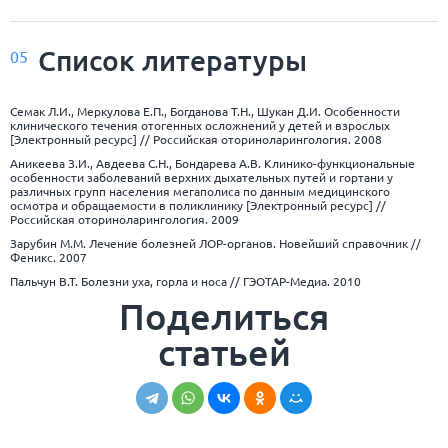
Список
литературы
05
Семак Л.И., Меркулова Е.П., Богданова Т.Н., Шукан Д.И. Особенности
клинического течения отогенных осложнений у детей и взрослых
[Электронный ресурс] // Российская оториноларингология. 2008
Аникеева З.И., Авдеева С.Н., Бондарева А.В. Клинико-функциональные
особенности заболеваний верхних дыхательных путей и гортани у
различных групп населения мегаполиса по данным медицинского
осмотра и обращаемости в поликлинику [Электронный ресурс] //
Российская оториноларингология. 2009
Зарубин М.М. Лечение болезней ЛОР-органов. Новейший справочник //
Феникс. 2007
Пальчун В.Т. Болезни уха, горла и носа // ГЭОТАР-Медиа. 2010
Поделиться
статьей