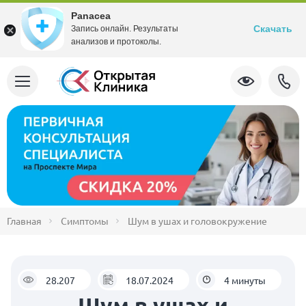
Panacea
Скачать
Запись онлайн. Результаты
анализов и протоколы.
Главная
Симптомы
Шум в ушах и головокружение
28.207
18.07.2024
4 минуты
Шум в ушах и