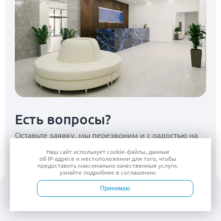
Есть вопросы?
Оставьте заявку, мы перезвоним
и с радостью на
них ответим
Наш сайт использует
cookie-файлы
, данные
об IP-адресе
и местоположении для того, чтобы
предоставить максимально качественные услуги.
узнайте подробнее в
соглашении
.
Принимаю
Войти
Врачи
Услуги
Контакты
Запись
Согласен(на) на
обработку персональных данных