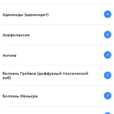
Аденоиды (аденоидит)
Анафилаксия
Ангина
Болезнь Грейвса (диффузный токсический
зоб)
Болезнь Меньера