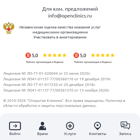
Для ком. предложений
info@openclinics.ru
Независимая оценка качества оказания услуг
медицинскими организациями
Участвовать в анкетировании
Лицензия № ЛО-77-01-020044 от 25 июня 2020г.
Лицензия № ЛО41-01137-77/00360176 от 19 декабря 2019г.
Лицензия № ЛО-77-01-017250 от 20 декабря 2018г.
Лицензия № ЛО41-01137-77/00361570 от 13 ноября 2020г.
© 2010-2026 "Открытая Клиника". Все права защищены.
Политика в
области обработки и защиты персональных данных.
ООО "Открытая клиника"
ОБЩЕСТВО С ОГРАНИЧЕННОЙ ОТВЕТСТВЕННОСТЬЮ "ОТКРЫТАЯ
КЛИНИКА"
ИНН 7703811245
Войти
Врачи
Услуги
Контакты
Запись
123995, Московская область, г. Москва, ул. 1905 года, дом 7, стр. 1, эт/