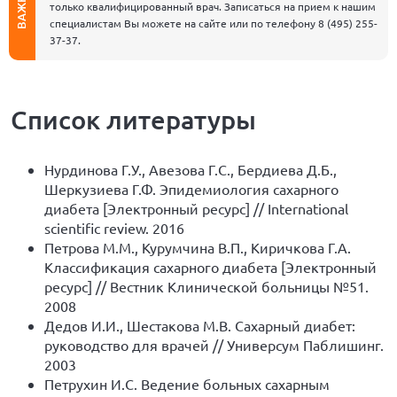
ВАЖНО
только квалифицированный врач. Записаться на прием к нашим
специалистам Вы можете на сайте или по телефону
8 (495) 255-
37-37
.
Список литературы
Нурдинова Г.У., Авезова Г.С., Бердиева Д.Б.,
Шеркузиева Г.Ф. Эпидемиология сахарного
диабета [Электронный ресурс] // International
scientific review. 2016
Петрова М.М., Курумчина В.П., Киричкова Г.А.
Классификация сахарного диабета [Электронный
ресурс] // Вестник Клинической больницы №51.
2008
Дедов И.И., Шестакова М.В. Сахарный диабет:
руководство для врачей // Универсум Паблишинг.
2003
Петрухин И.С. Ведение больных сахарным