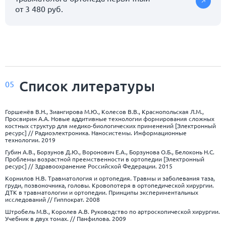
от 3 480 руб.
Список
литературы
05
Горшенёв В.Н., Зиангирова М.Ю., Колесов В.В., Краснопольская Л.М.,
Просвирин А.А. Новые аддитивные технологии формирования сложных
костных структур для медико-биологических применений [Электронный
ресурс] // Радиоэлектроника. Наносистемы. Информационные
технологии. 2019
Губин А.В., Борзунов Д.Ю., Воронович Е.А., Борзунова О.Б., Белоконь Н.С.
Проблемы возрастной преемственности в ортопедии [Электронный
ресурс] // Здравоохранение Российской Федерации. 2015
Корнилов Н.В. Травматология и ортопедия. Травмы и заболевания таза,
груди, позвоночника, головы. Кровопотеря в ортопедической хирургии.
ДТК в травматологии и ортопедии. Принципы экспериментальных
исследований // Гиппократ. 2008
Штробель М.В., Королев А.В. Руководство по артроскопической хирургии.
Учебник в двух томах. // Панфилова. 2009