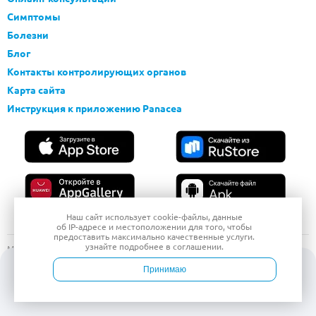
Симптомы
Болезни
Блог
Контакты контролирующих органов
Карта сайта
Инструкция к приложению Panacea
Наш сайт использует
cookie-файлы
, данные
об IP-адресе
и местоположении для того, чтобы
предоставить максимально качественные услуги.
узнайте подробнее в
соглашении
.
Материалы, размещенные на данной странице, носят информационный
характер и предназначены для ознакомительных целей. Посетители
Принимаю
сайта не должны использовать их в качестве медицинских рекомендаций.
Определение диагноза и выбор методики лечения остается
Войти
Врачи
Услуги
Контакты
Запись
исключительной прерогативой вашего лечащего врача! ООО «Открытая
Клиника» не несёт ответственности за возможные негативные