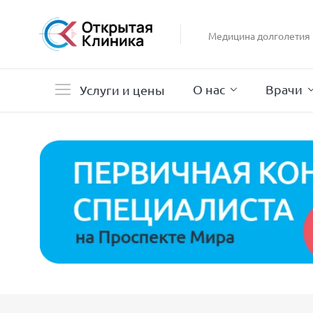
Гастроэнтерология
Гинекология
Медицина долголетия
Гистероскопия
Дерматология
О нас
Врачи
Услуги и цены