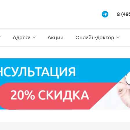
Маммология
Подиатрия
8 (49
Неврология
Проктология
Нейрохирургия
Психотерапи
Адреса
Акции
Онлайн-доктор