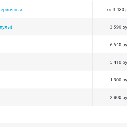
 первичный
от 3 480 
мпулы)
3 590 р
6 540 р
5 410 р
1 900 р
2 800 р