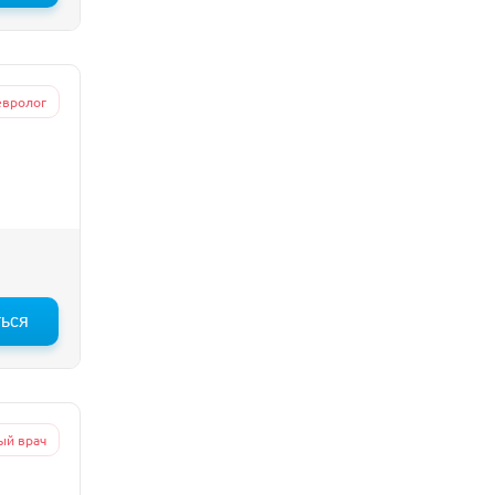
евролог
ться
ый врач