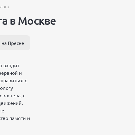
лога
га в Москве
 на Пресне
о входит
нервной и
правиться с
рологу
тях тела, с
движений.
ые
ство памяти и