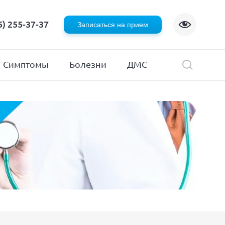
Флебология
5) 255-37-37
Записаться на прием
Хирургия
я
Эндокринология
Симптомы
Болезни
ДМС