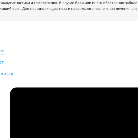
самодиагностики и самолечения. В случае боли или иного обострения забол
чащий врач. Для постановки диагноза и правильного назначения лечения сл
е»
ог
алисту