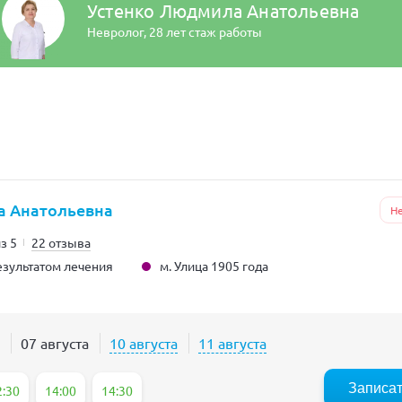
Устенко Людмила Анатольевна
Невролог,
28 лет стаж работы
а Анатольевна
Н
из 5
22 отзыва
м. Улица 1905 года
зультатом лечения
07 августа
10 августа
11 августа
Записа
2:30
14:00
14:30