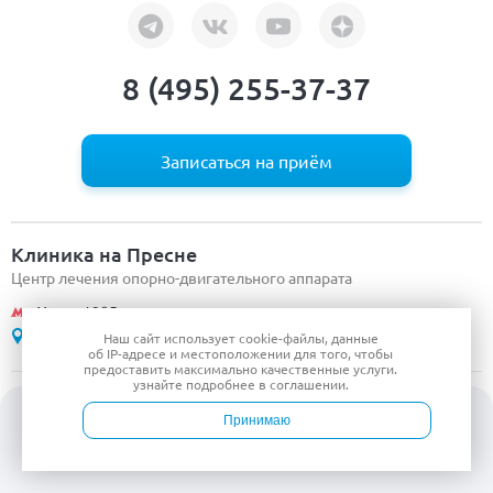
8 (495) 255-37-37
Записаться на приём
Клиника на Пресне
Центр лечения опорно-двигательного аппарата
Улица 1905 года
ул. 1905 года, д. 7 стр. 1
Наш сайт использует
cookie-файлы
, данные
об IP-адресе
и местоположении для того, чтобы
предоставить максимально качественные услуги.
узнайте подробнее в
соглашении
.
Клинико-диагностический центр
Принимаю
ул. 1905 года
Войти
Врачи
Услуги
Контакты
Запись
ул. 1905 года, д. 7 стр. 1