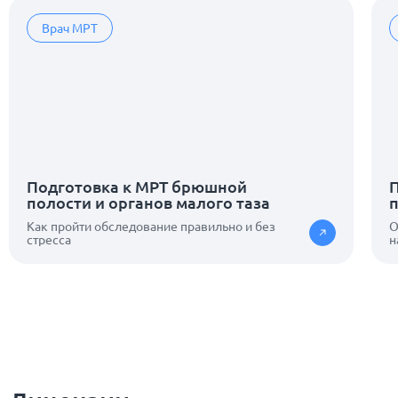
Врач МРТ
Подготовка к МРТ брюшной
П
полости и органов малого таза
Как пройти обследование правильно и без
О
стресса
н