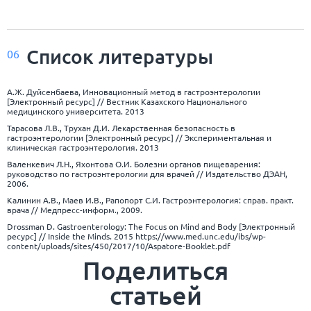
Список
литературы
06
А.Ж. Дуйсенбаева, Инновационный метод в гастроэнтерологии
[Электронный ресурс] // Вестник Казахского Национального
медицинского университета. 2013
Тарасова Л.В., Трухан Д.И. Лекарственная безопасность в
гастроэнтерологии [Электронный ресурс] // Экспериментальная и
клиническая гастроэнтерология. 2013
Валенкевич Л.Н., Яхонтова О.И. Болезни органов пищеварения:
руководство по гастроэнтерологии для врачей // Издательство ДЭАН,
2006.
Калинин А.В., Маев И.В., Рапопорт С.И. Гастроэнтерология: справ. практ.
врача // Медпресс-информ., 2009.
Drossman D. Gastroenterology: The Focus on Mind and Body [Электронный
ресурс] // Inside the Minds. 2015
https://www.med.unc.edu/ibs/wp-
content/uploads/sites/450/2017/10/Aspatore-Booklet.pdf
Поделиться
статьей