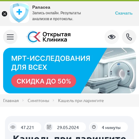
Panacea
Скачать
Запись онлайн. Результаты
анализов и протоколы.
Главная
Симптомы
Кашель при ларингите
47.221
29.05.2024
4 минуты
Кашель при ларингите