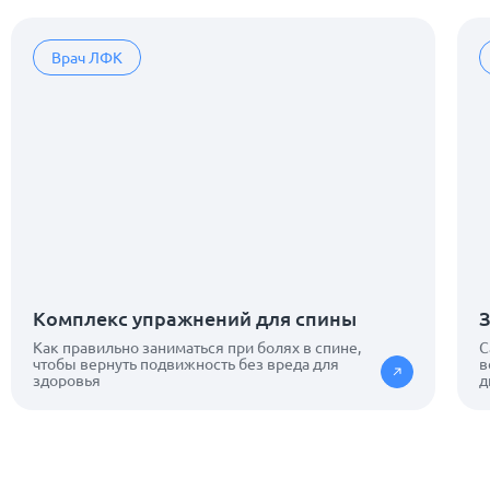
Врач ЛФК
Комплекс упражнений для спины
З
Как правильно заниматься при болях в спине,
С
чтобы вернуть подвижность без вреда для
в
здоровья
д