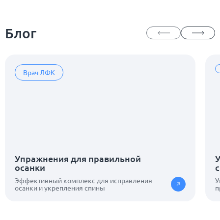
Блог
Врач ЛФК
Упражнения для правильной
осанки
Эффективный комплекс для исправления
У
осанки и укрепления спины
п