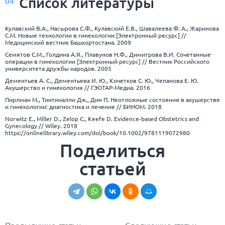
Список
литературы
04
Кулавский В.А., Насырова С.Ф., Кулавский Е.В., Шавалеева Ф. А., Жаринова
С.М. Новые технологии в гинекологии [Электронный ресурс] //
Медицинский вестник Башкортостана. 2009
Семятов С.М., Голдина А.Я., Плавунов Н.Ф., Димитрова В.И. Сочетанные
операции в гинекологии [Электронный ресурс] // Вестник Российского
университета дружбы народов. 2005
Дементьев А. С., Дементьева И. Ю., Кочетков С. Ю., Чепанова Е. Ю.
Акушерство и гинекология // ГЭОТАР-Медиа. 2016
Пирлман М., Тинтиналли Дж., Дин П. Неотложные состояния в акушерстве
и гинекологии: диагностика и лечение // БИНОМ. 2018
Norwitz E., Miller D., Zelop C., Keefe D. Evidence‐based Obstetrics and
Gynecology // Wiley. 2018
https://onlinelibrary.wiley.com/doi/book/10.1002/9781119072980
Поделиться
статьей
Предыдущие статьи
Следующие статьи