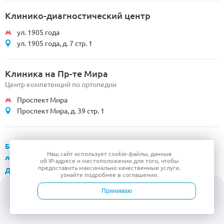
Клинико-диагностический центр
ул. 1905 года
ул. 1905 года, д. 7 стр. 1
Клиника на Пр-те Мира
Центр компетенций по ортопедии
Проспект Мира
Проспект Мира, д. 39 стр. 1
Безлимитное наблюдение
Наш сайт использует
cookie-файлы
, данные
лечащим врачом на курсе лечения
об IP-адресе
и местоположении для того, чтобы
предоставить максимально качественные услуги.
Добровольное медстрахование
узнайте подробнее в
соглашении
.
Реабилитация после Covid-19
Принимаю
МРТ позвоночника
Войти
Врачи
Услуги
Контакты
Запись
Удаление грыжи позвоночника
Хирургические операции