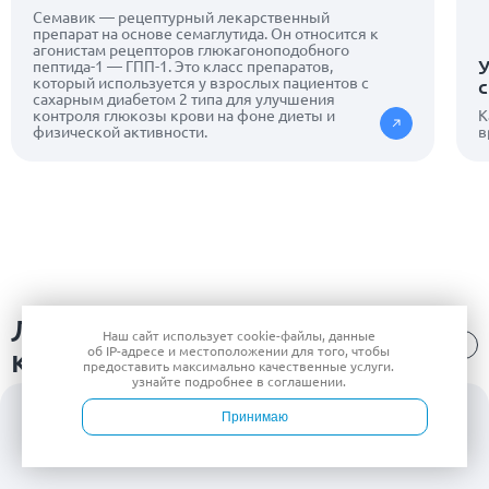
Семавик — рецептурный лекарственный
препарат на основе семаглутида. Он относится к
агонистам рецепторов глюкагоноподобного
У
пептида-1 — ГПП-1. Это класс препаратов,
который используется у взрослых пациентов с
с
сахарным диабетом 2 типа для улучшения
контроля глюкозы крови на фоне диеты и
К
физической активности.
в
Лицензии
Наш сайт использует
cookie-файлы
, данные
клиники
об IP-адресе
и местоположении для того, чтобы
предоставить максимально качественные услуги.
узнайте подробнее в
соглашении
.
Принимаю
Войти
Врачи
Услуги
Контакты
Запись