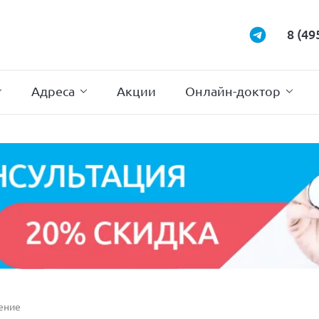
Маммология
Подиатрия
8 (49
Неврология
Проктология
Нейрохирургия
Психотерапи
Адреса
Акции
Онлайн-доктор
чение