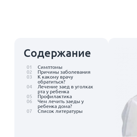
Содержание
01
Симптомы
02
Причины заболевания
03
К какому врачу
обратиться?
04
Лечение заед в уголках
рта у ребенка
05
Профилактика
06
Чем лечить заеды у
ребенка дома?
07
Список литературы