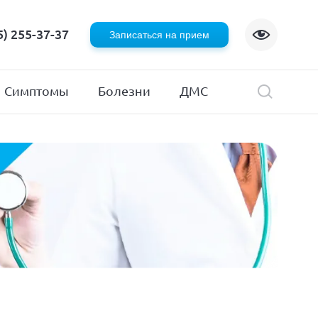
Флебология
5) 255-37-37
Записаться на прием
Хирургия
я
Эндокринология
Симптомы
Болезни
ДМС