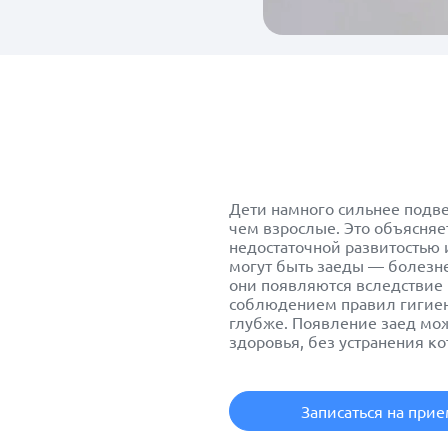
Дети намного сильнее под
чем взрослые. Это объясня
недостаточной развитостью 
могут быть заеды — болезне
они появляются вследствие 
соблюдением правил гигиен
глубже. Появление заед мо
здоровья, без устранения к
Записаться на при