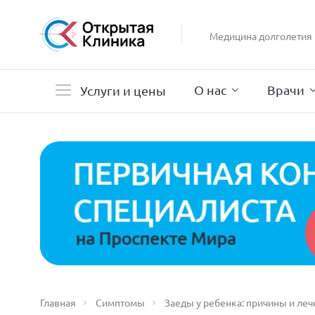
Гастроэнтерология
Гинекология
Медицина долголетия
Гистероскопия
Дерматология
О нас
Врачи
Услуги и цены
Главная
Симптомы
Заеды у ребенка: причины и ле