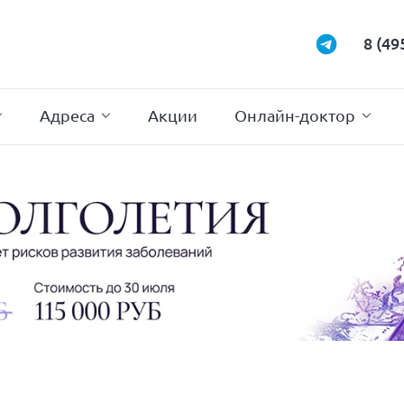
Маммология
Подиатрия
8 (49
Неврология
Проктология
Нейрохирургия
Психотерапи
Адреса
Акции
Онлайн-доктор