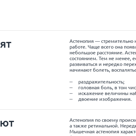
дят
Астенопия — стремительно 
работе. Чаще всего она появ
небольшое расстояние. Асте
состоянием. Тем не менее, 
развиваться и нередко перех
начинают болеть, воспалятьс
раздражительность;
головная боль, в том чи
искажение величины на
двоение изображения.
ают
Астенопия по своему проис
а также ретинальной. Неред
Мышечная астенопия характ