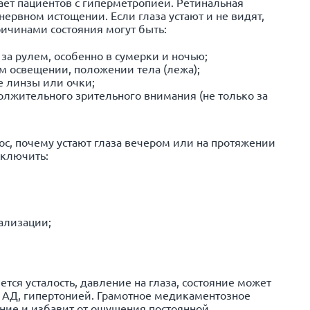
ет пациентов с гиперметропией. Ретинальная
ервном истощении. Если глаза устают и не видят,
ичинами состояния могут быть:
за рулем, особенно в сумерки и ночью;
м освещении, положении тела (лежа);
 линзы или очки;
олжительного зрительного внимания (не только за
рос, почему устают глаза вечером или на протяжении
сключить:
ализации;
тся усталость, давление на глаза, состояние может
 АД, гипертонией. Грамотное медикаментозное
ние и избавит от ощущения постоянной