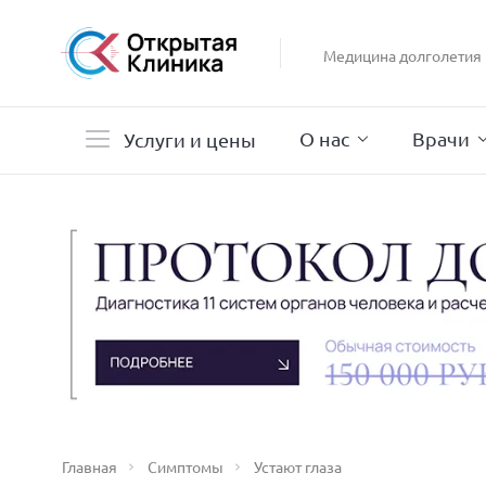
Гастроэнтерология
Гинекология
Медицина долголетия
Гистероскопия
Дерматология
О нас
Врачи
Услуги и цены
Главная
Симптомы
Устают глаза