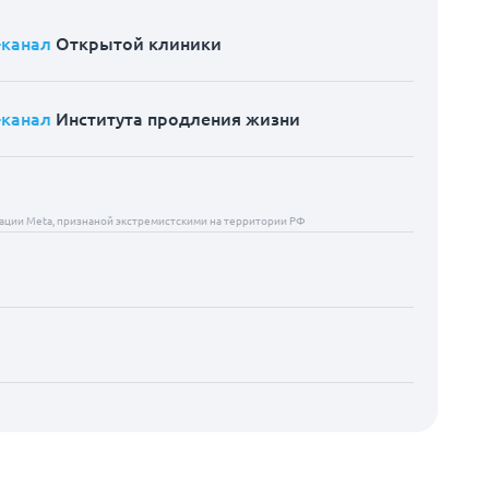
-канал
Открытой клиники
-канал
Института продления жизни
ции Meta, признаной экстремистскими на территории РФ