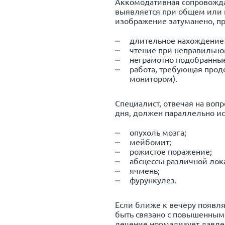
Аккомодативная сопровожда
выявляется при общем или н
изображение затуманено, пр
длительное нахождение 
чтение при неправильно
неграмотно подобранные
работа, требующая прод
монитором).
Специалист, отвечая на воп
дня, должен параллельно и
опухоль мозга;
мейбомит;
рожистое поражение;
абсцессы различной лок
ячмень;
фурункулез.
Если ближе к вечеру появляе
быть связано с повышенным
лечение нормализует давле