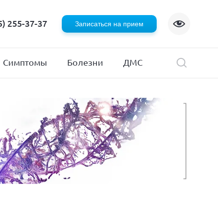
Флебология
5) 255-37-37
Записаться на прием
Хирургия
я
Эндокринология
Симптомы
Болезни
ДМС