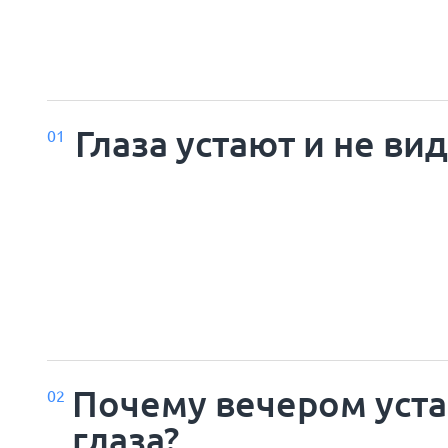
Глаза устают и не ви
01
Почему вечером уст
02
глаза?