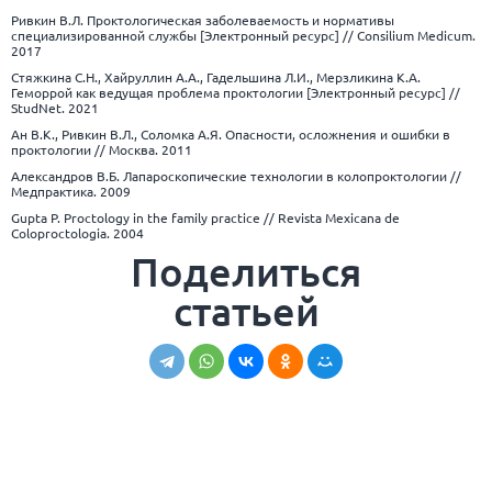
Ривкин В.Л. Проктологическая заболеваемость и нормативы
специализированной службы [Электронный ресурс] // Consilium Medicum.
2017
Стяжкина С.Н., Хайруллин А.А., Гадельшина Л.И., Мерзликина К.А.
Геморрой как ведущая проблема проктологии [Электронный ресурс] //
StudNet. 2021
Ан В.К., Ривкин В.Л., Соломка А.Я. Опасности, осложнения и ошибки в
проктологии // Москва. 2011
Александров В.Б. Лапароскопические технологии в колопроктологии //
Медпрактика. 2009
Gupta P. Proctology in the family practice // Revista Mexicana de
Coloproctologia. 2004
Поделиться
статьей