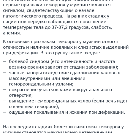
первые признаки геморроя у мужчин являются
сигналом, свидетельствующим о начале
патологического процесса. На ранних стадиях у
пациентов нередко наблюдаются повышение
температуры тела до 37-37,2 градусов, слабость,
анемия
.
К основным признакам геморроя у мужчин относят
отечность и наличие кровяных и слизистых выделений
при дефекации. В это группу также входят:
болевой синдром (его интенсивность и частота
возникновения зависят от стадии заболевания);
частые запоры вследствие сдавливания каловых
масс внутренними или внешними
геморроидальными узлами;
покраснение участков кожи вокруг анального
отверстия;
выпадение геморроидальных узлов (если речь идет
о внешнем геморрое);
ощущение покалывания и жжения при дефекации.
На последних стадиях болезни симптомы геморроя у
мужчин становятся максимально интенсивными.