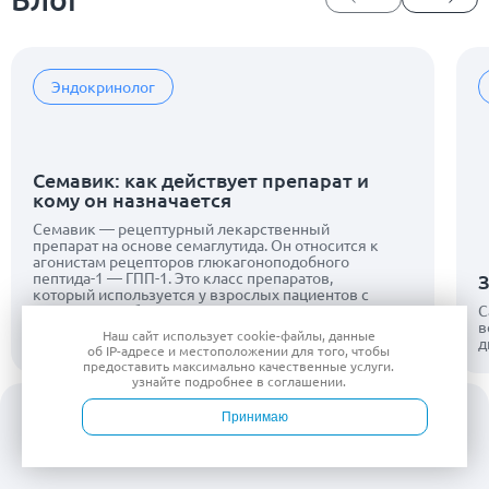
Эндокринолог
Семавик: как действует препарат и
кому он назначается
Семавик — рецептурный лекарственный
препарат на основе семаглутида. Он относится к
агонистам рецепторов глюкагоноподобного
пептида-1 — ГПП-1. Это класс препаратов,
З
который используется у взрослых пациентов с
сахарным диабетом 2 типа для улучшения
С
контроля глюкозы крови на фоне диеты и
в
Наш сайт использует
cookie-файлы
, данные
физической активности.
д
об IP-адресе
и местоположении для того, чтобы
предоставить максимально качественные услуги.
узнайте подробнее в
соглашении
.
Принимаю
Войти
Врачи
Услуги
Контакты
Запись