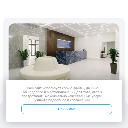
Наш сайт использует
cookie-файлы
, данные
об IP-адресе
и местоположении для того, чтобы
предоставить максимально качественные услуги.
узнайте подробнее в
соглашении
.
Есть вопросы?
Принимаю
Оставьте заявку, мы перезвоним
и с радостью на
них ответим
Войти
Врачи
Услуги
Контакты
Запись