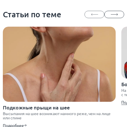
Статьи по теме
Бо
На
с т
По
Подкожные прыщи на шее
Высыпания на шее возникают намного реже, чем на лице
или спине
Подробнее