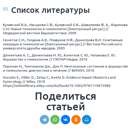
Список
литературы
05
Кулавский В.А., Насырова С.Ф., Кулавский Е.В., Шавалеева Ф. А., Жаринова
С.М. Новые технологии в гинекологии [Электронный ресурс] //
Медицинский вестник Башкортостана. 2009
Семятов С.М., Голдина А.Я., Плавунов Н.Ф., Димитрова В.И. Сочетанные
операции в гинекологии [Электронный ресурс] // Вестник Российского
университета дружбы народов. 2005
Дементьев А. С., Дементьева И. Ю., Кочетков С. Ю., Чепанова Е. Ю.
Акушерство и гинекология // ГЭОТАР-Медиа. 2016
Пирлман М., Тинтиналли Дж., Дин П. Неотложные состояния в акушерстве
и гинекологии: диагностика и лечение // БИНОМ. 2018
Norwitz E., Miller D., Zelop C., Keefe D. Evidence‐based Obstetrics and
Gynecology // Wiley. 2018
https://onlinelibrary.wiley.com/doi/book/10.1002/9781119072980
Поделиться
статьей