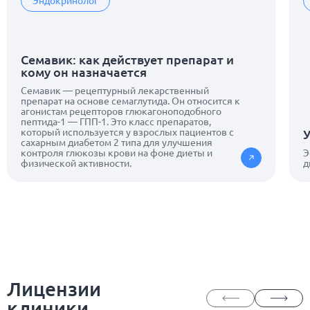
Эндокринолог
Семавик: как действует препарат и
кому он назначается
Семавик — рецептурный лекарственный
препарат на основе семаглутида. Он относится к
агонистам рецепторов глюкагоноподобного
пептида-1 — ГПП-1. Это класс препаратов,
который используется у взрослых пациентов с
У
сахарным диабетом 2 типа для улучшения
контроля глюкозы крови на фоне диеты и
Э
физической активности.
д
Лицензии
клиники