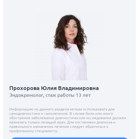
Прохорова Юлия Владимировна
Эндокринолог, стаж работы 13 лет
Информацию из данного раздела нельзя использовать для
самодиагностики и самолечения. В случае боли или иного
обострения заболевания диагностические исследования должен
назначать только лечащий врач. Для постановки диагноза и
правильного назначения лечения следует обратиться к
профильному специалисту.