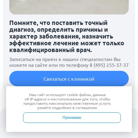
Помните, что поставить точный
диагноз, определить причины и
характер заболевания, назначить
эффективное лечение может только
квалифицированный врач.
Записаться на прием к нашим специалистам Вы
можете на сайте или по телефону
8 (495) 255-37-37
Связаться с клиникой
Наш сайт использует
cookie-файлы
, данные
об IP-адресе
и местоположении для того, чтобы
предоставить максимально качественные услуги.
узнайте подробнее в
соглашении
.
Предыдущие статьи
Следующие статьи
Принимаю
Брюшной тиф
Лямблиоз
Плеврит
Булимия
Войти
Врачи
Услуги
Контакты
Запись