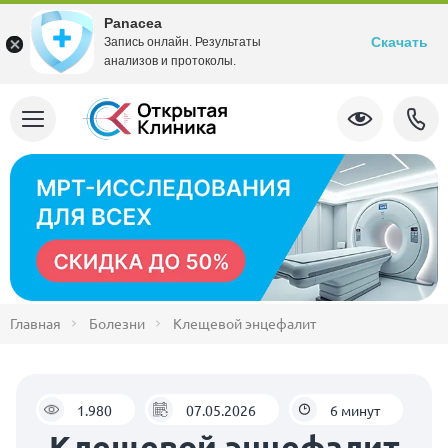
Panacea
Скачать
Запись онлайн. Результаты
анализов и протоколы.
Главная
Болезни
Клещевой энцефалит
1.980
07.05.2026
6 минут
Клещевой энцефалит