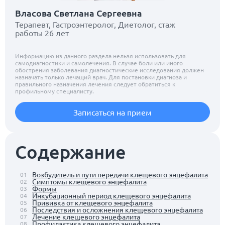
Власова Светлана Сергеевна
Терапевт, Гастроэнтеролог, Диетолог, стаж
работы 26 лет
Информацию из данного раздела нельзя использовать для
самодиагностики и самолечения. В случае боли или иного
обострения заболевания диагностические исследования должен
назначать только лечащий врач. Для постановки диагноза и
правильного назначения лечения следует обратиться к
профильному специалисту.
Записаться на прием
Содержание
Возбудитель и пути передачи клещевого энцефалита
01
Симптомы клещевого энцефалита
02
Формы
03
Инкубационный период клещевого энцефалита
04
Прививка от клещевого энцефалита
05
Последствия и осложнения клещевого энцефалита
06
Лечение клещевого энцефалита
07
Профилактика клещевого энцефалита
08