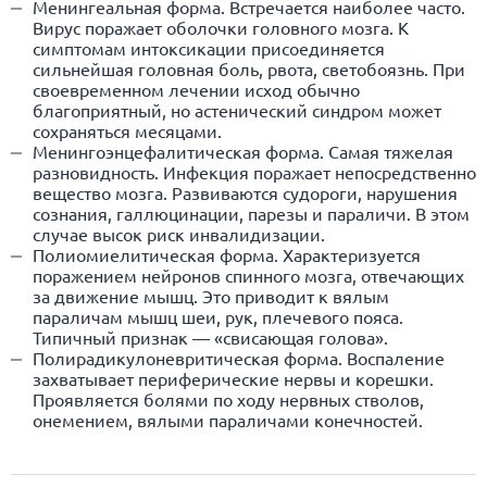
Менингеальная форма. Встречается наиболее часто.
Вирус поражает оболочки головного мозга. К
симптомам интоксикации присоединяется
сильнейшая головная боль, рвота, светобоязнь. При
своевременном лечении исход обычно
благоприятный, но астенический синдром может
сохраняться месяцами.
Менингоэнцефалитическая форма. Самая тяжелая
разновидность. Инфекция поражает непосредственно
вещество мозга. Развиваются судороги, нарушения
сознания, галлюцинации, парезы и параличи. В этом
случае высок риск инвалидизации.
Полиомиелитическая форма. Характеризуется
поражением нейронов спинного мозга, отвечающих
за движение мышц. Это приводит к вялым
параличам мышц шеи, рук, плечевого пояса.
Типичный признак — «свисающая голова».
Полирадикулоневритическая форма. Воспаление
захватывает периферические нервы и корешки.
Проявляется болями по ходу нервных стволов,
онемением, вялыми параличами конечностей.