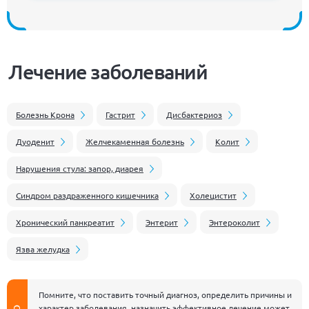
Лечение заболеваний
Болезнь Крона
Гастрит
Дисбактериоз
Дуоденит
Желчекаменная болезнь
Колит
Нарушения стула: запор, диарея
Синдром раздраженного кишечника
Холецистит
Хронический панкреатит
Энтерит
Энтероколит
Язва желудка
Помните, что поставить точный диагноз, определить причины и
характер заболевания, назначить эффективное лечение может