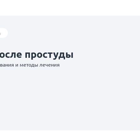
ы
после простуды
евания и методы лечения