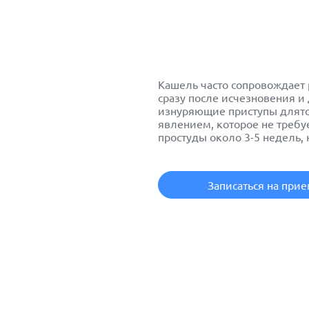
Кашель часто сопровождает
сразу после исчезновения и
изнуряющие приступы длятся
явлением, которое не требуе
простуды около 3-5 недель, 
Записаться на при