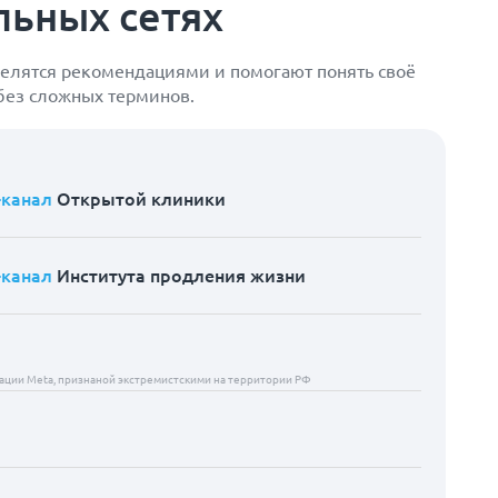
льных сетях
елятся рекомендациями и помогают понять своё
 без сложных терминов.
-канал
Открытой клиники
-канал
Института продления жизни
ции Meta, признаной экстремистскими на территории РФ