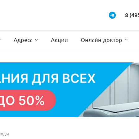
Маммология
Подиатрия
8 (49
Неврология
Проктология
Нейрохирургия
Психотерапи
Адреса
Акции
Онлайн-доктор
туды