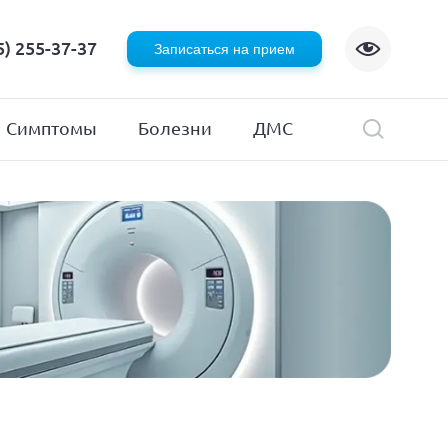
Флебология
5) 255-37-37
Записаться на прием
Хирургия
я
Эндокринология
Симптомы
Болезни
ДМС