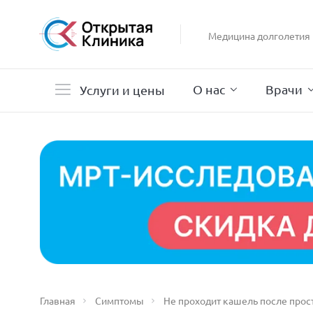
Гастроэнтерология
Гинекология
Медицина долголетия
Гистероскопия
Дерматология
О нас
Врачи
Услуги и цены
Главная
Симптомы
Не проходит кашель после прос