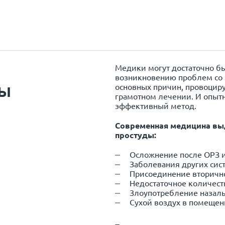
Медики могут достаточно бы
возникновению проблем со з
ды
основных причин, провоциру
грамотном лечении. И опыт
эффективный метод.
Современная медицина выд
простуды:
Осложнение после ОРЗ 
Заболевания других сис
Присоединение вторичн
Недостаточное количест
Злоупотребление назал
Сухой воздух в помеще