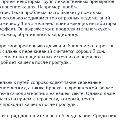
то прием некоторых групп лекарственных препаратов
кновение кашля. Например, приём
тов. Такая проблема часто бывает у пожилых
несколько медикаментов от разных недомоганий.
римерно у 1 из 5 человек, принимающих ингибиторы
эффект. Он выражается в продолжительном сухом
 можно, обратившись к кардиологу.
 про своевременный отдых и избавление от стрессов.
 сильных переживаний считается хороший сон.
ь себя от потенциальных источников нервного
 пройдет кашель после простуды.
ельных путей сопровождают такие серьезные
ение легких, а также бронхит в хронической форме.
тема самодиагностики на нашем сайте. Однако даже
асть на прием к терапевту, который, точно
е проходит кашель после простуды.
начат ряд дополнительных обследований. Среди них